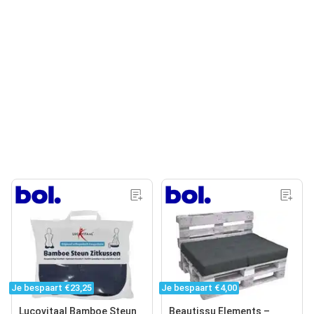
Je bespaart €23,25
Je bespaart €4,00
Lucovitaal Bamboe Steun
Beautissu Elements –