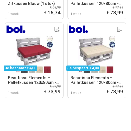
Zitkussen Blauw (1 stuk)
Palletkussen 120x80cm -
€ 39,99
€ 77,99
Zitkussen Antraciet in
€ 16,74
€ 73,99
Matraskussen Kwaliteit
1 week
1 week
Je bespaart €4,00
Je bespaart €4,00
Beautissu Elements –
Beautissu Elements –
Palletkussen 120x80cm -
Palletkussen 120x80cm -
€ 77,99
€ 77,99
Zitkussen Rood in
Zitkussen Natuur in
€ 73,99
€ 73,99
Matraskussen Kwaliteit
Matraskussen Kwaliteit
1 week
1 week