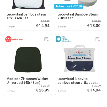
Je bespaart €21,99
Lucovitaal bamboe steun
Lucovitaal Bamboe Steun
zitkussen 1st
Zitkussen
€ 39,99
€ 39,99
revailidatiekussen
€ 14,94
€ 18,00
1 week
1 week
Madison Zitkussen Wicker
Lucovitaal lucovita
Universeel (48x48cm)
bamboe steun zitkussen
€ 29,99
€ 39,99
1st
€ 26,99
€ 14,94
1 week
1 week