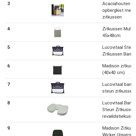
3
Acaciahouten
opbergkist met
zitkussen
4
Zitkussen Multi
45x48cm
5
Lucovitaal Steun
Zitkussen Bamb
6
Madison zitkuss
(40x40 cm)
7
Lucovitaal bam
steun zitkussen
8
Lucovitaal Bam
Steun Zitkussen
revailidatiekusse
9
Madison Zitkus
Wicker Universee