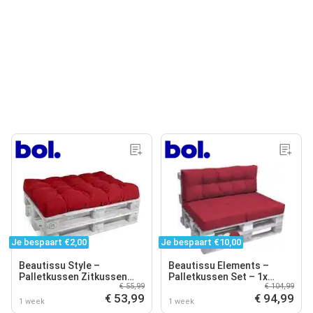
Je bespaart €2,00
Je bespaart €10,00
Beautissu Style –
Beautissu Elements –
Palletkussen Zitkussen
Palletkussen Set – 1x
€ 55,99
€ 104,99
Rood 120x80 cm voor
Zitkussen 120x80 cm & 1x
€ 53,99
€ 94,99
Palletbank – Matraskussen
Rugkussen 120x40 cm –
1 week
1 week
Kwaliteit
Rood