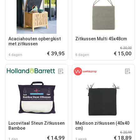
Acaciahouten opbergkist
Zitkussen Multi 45x48cm
met zitkussen
€ 20,00
€ 39,95
€ 15,00
4 dagen
6 dagen
Lucovitaal Steun Zitkussen
Madison zitkussen (40x40
Bamboe
cm)
€ 20,99
€ 14,99
€ 18,89
1 dag
1 week