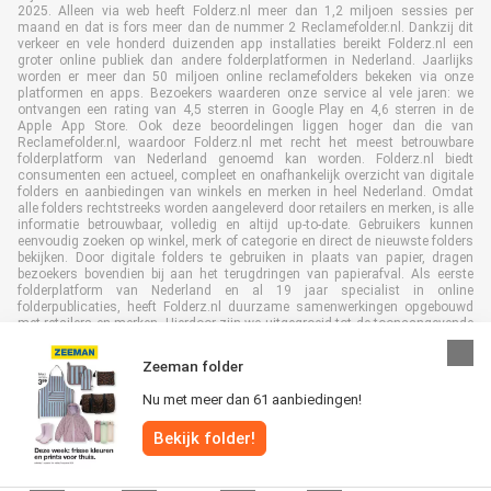
2025. Alleen via web heeft Folderz.nl meer dan 1,2 miljoen sessies per
maand en dat is fors meer dan de nummer 2 Reclamefolder.nl. Dankzij dit
verkeer en vele honderd duizenden app installaties bereikt Folderz.nl een
groter online publiek dan andere folderplatformen in Nederland. Jaarlijks
worden er meer dan 50 miljoen online reclamefolders bekeken via onze
platformen en apps. Bezoekers waarderen onze service al vele jaren: we
ontvangen een rating van 4,5 sterren in Google Play en 4,6 sterren in de
Apple App Store. Ook deze beoordelingen liggen hoger dan die van
Reclamefolder.nl, waardoor Folderz.nl met recht het meest betrouwbare
folderplatform van Nederland genoemd kan worden. Folderz.nl biedt
consumenten een actueel, compleet en onafhankelijk overzicht van digitale
folders en aanbiedingen van winkels en merken in heel Nederland. Omdat
alle folders rechtstreeks worden aangeleverd door retailers en merken, is alle
informatie betrouwbaar, volledig en altijd up-to-date. Gebruikers kunnen
eenvoudig zoeken op winkel, merk of categorie en direct de nieuwste folders
bekijken. Door digitale folders te gebruiken in plaats van papier, dragen
bezoekers bovendien bij aan het terugdringen van papierafval. Als eerste
folderplatform van Nederland en al 19 jaar specialist in online
folderpublicaties, heeft Folderz.nl duurzame samenwerkingen opgebouwd
met retailers en merken. Hierdoor zijn we uitgegroeid tot de toonaangevende
speler in de digitale foldermarkt.
Zeeman folder
Nu met meer dan 61 aanbiedingen!
Bekijk folder!
Alle rechten voorbehouden © Folderz.nl 2026 |
Disclaimer
|
Algemene
voorwaarden
|
Privacybeleid
|
Cookiebeleid