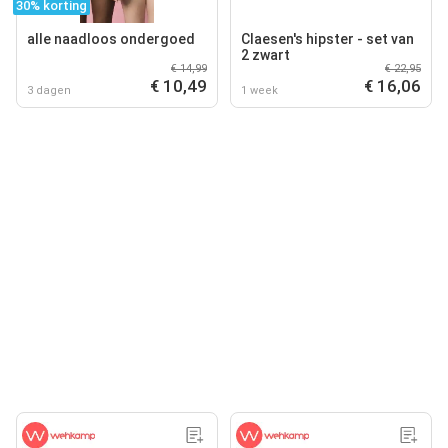
30% korting
alle naadloos ondergoed
Claesen's hipster - set van
2 zwart
€ 14,99
€ 22,95
€ 10,49
€ 16,06
3 dagen
1 week