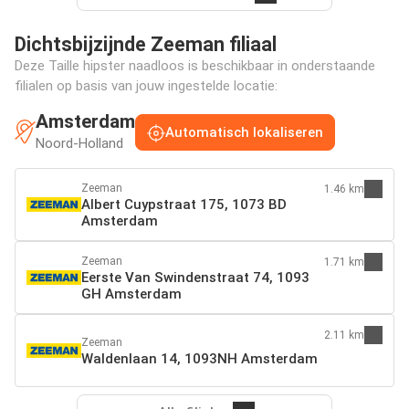
Dichtsbijzijnde Zeeman filiaal
Deze Taille hipster naadloos is beschikbaar in onderstaande
filialen op basis van jouw ingestelde locatie:
Amsterdam
Automatisch lokaliseren
Noord-Holland
Zeeman
1.46 km
Albert Cuypstraat 175, 1073 BD
Amsterdam
Zeeman
1.71 km
Eerste Van Swindenstraat 74, 1093
GH Amsterdam
2.11 km
Zeeman
Waldenlaan 14, 1093NH Amsterdam