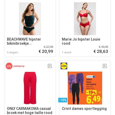
BEACHWAVE hipster
Marie Jo hipster Louie
bikinibroekje
rood
€ 27,99
€ 40,90
donkergroen/zwart
€ 20,99
€ 28,63
5 dagen
1 week
-19%
ONLY CARMAKOMA casual
Crivit dames sportlegging
broek met hoge taille rood