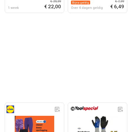
€ 39,99
€ 7,99
Bijna geldig
€ 22,00
€ 6,49
1 week
Over 4 dagen geldig