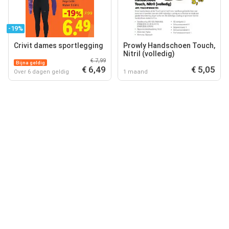
-19%
Crivit dames sportlegging
Prowly Handschoen Touch,
Nitril (volledig)
€ 7,99
Bijna geldig
€ 6,49
€ 5,05
Over 6 dagen geldig
1 maand