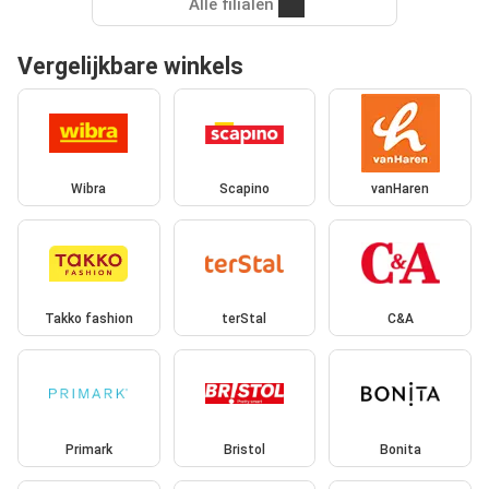
Alle filialen
Vergelijkbare winkels
Wibra
Scapino
vanHaren
Takko fashion
terStal
C&A
Primark
Bristol
Bonita