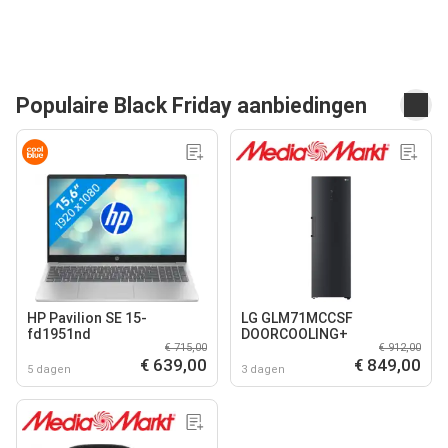
Populaire Black Friday aanbiedingen
HP Pavilion SE 15-
LG GLM71MCCSF
fd1951nd
DOORCOOLING+
€ 715,00
€ 912,00
€ 639,00
€ 849,00
5 dagen
3 dagen