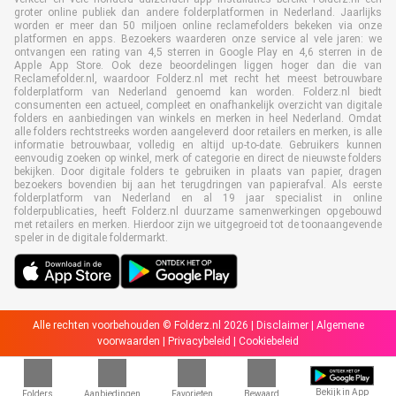
groter online publiek dan andere folderplatformen in Nederland. Jaarlijks
worden er meer dan 50 miljoen online reclamefolders bekeken via onze
platformen en apps. Bezoekers waarderen onze service al vele jaren: we
ontvangen een rating van 4,5 sterren in Google Play en 4,6 sterren in de
Apple App Store. Ook deze beoordelingen liggen hoger dan die van
Reclamefolder.nl, waardoor Folderz.nl met recht het meest betrouwbare
folderplatform van Nederland genoemd kan worden. Folderz.nl biedt
consumenten een actueel, compleet en onafhankelijk overzicht van digitale
folders en aanbiedingen van winkels en merken in heel Nederland. Omdat
alle folders rechtstreeks worden aangeleverd door retailers en merken, is alle
informatie betrouwbaar, volledig en altijd up-to-date. Gebruikers kunnen
eenvoudig zoeken op winkel, merk of categorie en direct de nieuwste folders
bekijken. Door digitale folders te gebruiken in plaats van papier, dragen
bezoekers bovendien bij aan het terugdringen van papierafval. Als eerste
folderplatform van Nederland en al 19 jaar specialist in online
folderpublicaties, heeft Folderz.nl duurzame samenwerkingen opgebouwd
met retailers en merken. Hierdoor zijn we uitgegroeid tot de toonaangevende
speler in de digitale foldermarkt.
Alle rechten voorbehouden © Folderz.nl 2026 |
Disclaimer
|
Algemene
voorwaarden
|
Privacybeleid
|
Cookiebeleid
Bekijk in App
Folders
Aanbiedingen
Favorieten
Bewaard