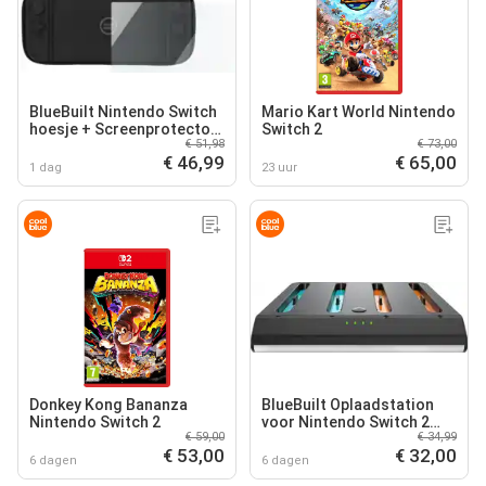
BlueBuilt Nintendo Switch
Mario Kart World Nintendo
hoesje + Screenprotector
Switch 2
€ 51,98
€ 73,00
Glas
€ 46,99
€ 65,00
1 dag
23 uur
Donkey Kong Bananza
BlueBuilt Oplaadstation
Nintendo Switch 2
voor Nintendo Switch 2
€ 59,00
€ 34,99
Joy-Cons
€ 53,00
€ 32,00
6 dagen
6 dagen