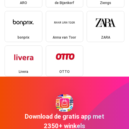
ARO
de Bijenkorf
Ziengs
bonprix
Anna van Toor
ZARA
Livera
OTTO
Download de gratis app met
2350+ winkels