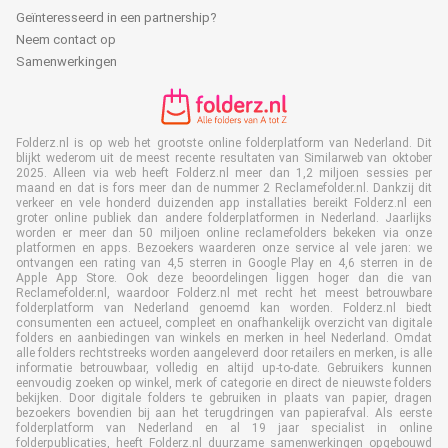
Geïnteresseerd in een partnership?
Neem contact op
Samenwerkingen
Folderz.nl is op web het grootste online folderplatform van Nederland. Dit
blijkt wederom uit de meest recente resultaten van Similarweb van oktober
2025. Alleen via web heeft Folderz.nl meer dan 1,2 miljoen sessies per
maand en dat is fors meer dan de nummer 2 Reclamefolder.nl. Dankzij dit
verkeer en vele honderd duizenden app installaties bereikt Folderz.nl een
groter online publiek dan andere folderplatformen in Nederland. Jaarlijks
worden er meer dan 50 miljoen online reclamefolders bekeken via onze
platformen en apps. Bezoekers waarderen onze service al vele jaren: we
ontvangen een rating van 4,5 sterren in Google Play en 4,6 sterren in de
Apple App Store. Ook deze beoordelingen liggen hoger dan die van
Reclamefolder.nl, waardoor Folderz.nl met recht het meest betrouwbare
folderplatform van Nederland genoemd kan worden. Folderz.nl biedt
consumenten een actueel, compleet en onafhankelijk overzicht van digitale
folders en aanbiedingen van winkels en merken in heel Nederland. Omdat
alle folders rechtstreeks worden aangeleverd door retailers en merken, is alle
informatie betrouwbaar, volledig en altijd up-to-date. Gebruikers kunnen
eenvoudig zoeken op winkel, merk of categorie en direct de nieuwste folders
bekijken. Door digitale folders te gebruiken in plaats van papier, dragen
bezoekers bovendien bij aan het terugdringen van papierafval. Als eerste
folderplatform van Nederland en al 19 jaar specialist in online
folderpublicaties, heeft Folderz.nl duurzame samenwerkingen opgebouwd