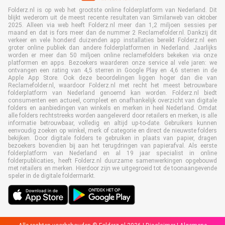
Folderz.nl is op web het grootste online folderplatform van Nederland. Dit
blijkt wederom uit de meest recente resultaten van Similarweb van oktober
2025. Alleen via web heeft Folderz.nl meer dan 1,2 miljoen sessies per
maand en dat is fors meer dan de nummer 2 Reclamefolder.nl. Dankzij dit
verkeer en vele honderd duizenden app installaties bereikt Folderz.nl een
groter online publiek dan andere folderplatformen in Nederland. Jaarlijks
worden er meer dan 50 miljoen online reclamefolders bekeken via onze
platformen en apps. Bezoekers waarderen onze service al vele jaren: we
ontvangen een rating van 4,5 sterren in Google Play en 4,6 sterren in de
Apple App Store. Ook deze beoordelingen liggen hoger dan die van
Reclamefolder.nl, waardoor Folderz.nl met recht het meest betrouwbare
folderplatform van Nederland genoemd kan worden. Folderz.nl biedt
consumenten een actueel, compleet en onafhankelijk overzicht van digitale
folders en aanbiedingen van winkels en merken in heel Nederland. Omdat
alle folders rechtstreeks worden aangeleverd door retailers en merken, is alle
informatie betrouwbaar, volledig en altijd up-to-date. Gebruikers kunnen
eenvoudig zoeken op winkel, merk of categorie en direct de nieuwste folders
bekijken. Door digitale folders te gebruiken in plaats van papier, dragen
bezoekers bovendien bij aan het terugdringen van papierafval. Als eerste
folderplatform van Nederland en al 19 jaar specialist in online
folderpublicaties, heeft Folderz.nl duurzame samenwerkingen opgebouwd
met retailers en merken. Hierdoor zijn we uitgegroeid tot de toonaangevende
speler in de digitale foldermarkt.