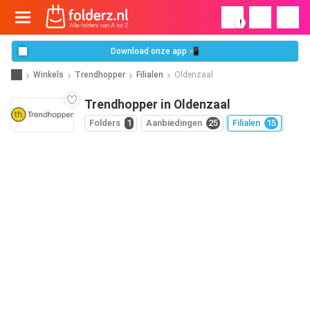
!
Download onze app 📲
Winkels
Trendhopper
Filialen
Oldenzaal
Trendhopper in Oldenzaal
Folders
1
Aanbiedingen
25
Filialen
15