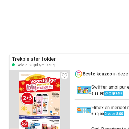
Trekpleister folder
Geldig: 28 jul t/m 9 aug
Beste keuzes
in deze
Swiffer, ambi pur e
2+2 gratis
€ 11,98
Elmex en meridol
2 voor 8.00
€ 10,00