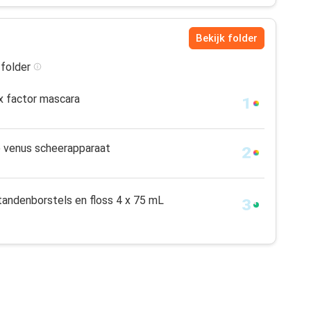
Bekijk folder
 folder
ax factor mascara
te venus scheerapparaat
tandenborstels en floss 4 x 75 mL