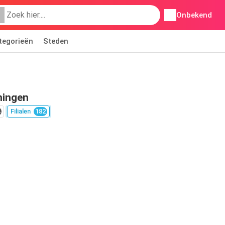
Onbekend
tegorieën
Steden
ningen
Filialen
182