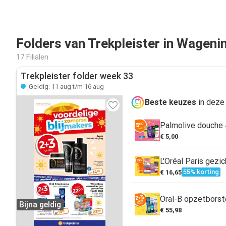
Folders van Trekpleister in Wageni
17 Filialen
Trekpleister folder week 33
Geldig: 11 aug t/m 16 aug
Beste keuzes
in deze
Palmolive douche 
€ 5,00
L'Oréal Paris gezi
55% korting
€ 16,65
Oral-B opzetborst
Bijna geldig
€ 55,98