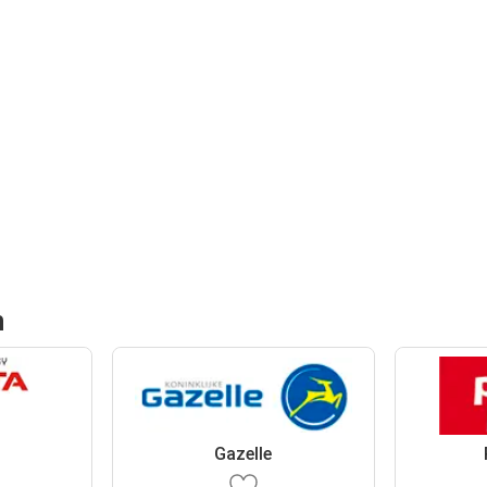
n
Gazelle