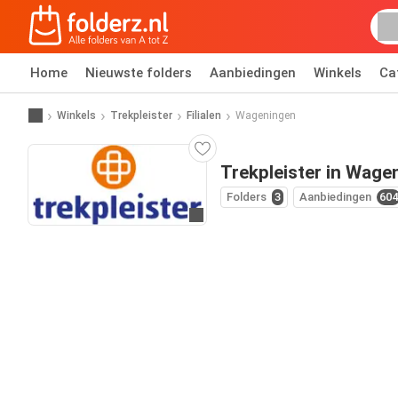
Home
Nieuwste folders
Aanbiedingen
Winkels
Ca
Winkels
Trekpleister
Filialen
Wageningen
Trekpleister in Wage
Folders
3
Aanbiedingen
604
Ga naar website