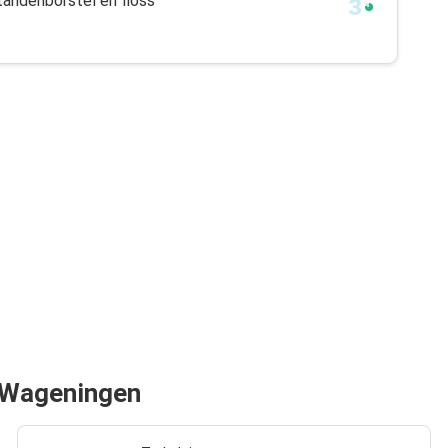
tandenborstel en floss
an Wageningen