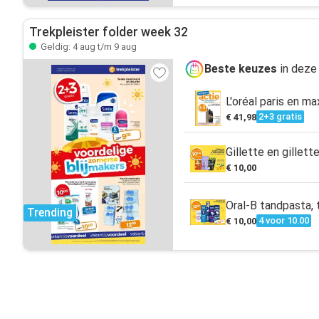
Trekpleister folder week 32
Geldig: 4 aug t/m 9 aug
Beste keuzes
in deze
L'oréal paris en m
2+3 gratis
€ 41,98
Gillette en gillet
€ 10,00
Oral-B tandpasta, 
Trending
4 voor 10.00
€ 10,00