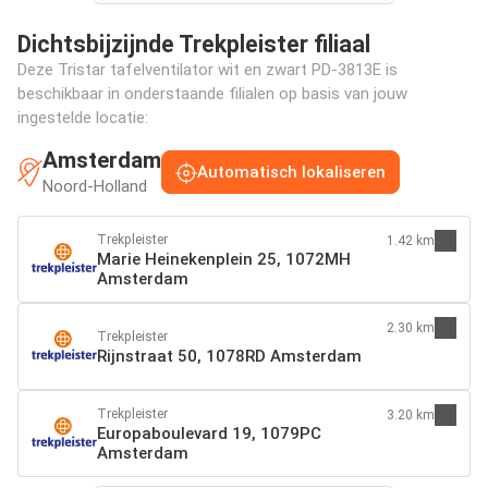
Dichtsbijzijnde Trekpleister filiaal
Deze Tristar tafelventilator wit en zwart PD-3813E is
beschikbaar in onderstaande filialen op basis van jouw
ingestelde locatie:
Amsterdam
Automatisch lokaliseren
Noord-Holland
Trekpleister
1.42 km
Marie Heinekenplein 25, 1072MH
Amsterdam
2.30 km
Trekpleister
Rijnstraat 50, 1078RD Amsterdam
Trekpleister
3.20 km
Europaboulevard 19, 1079PC
Amsterdam