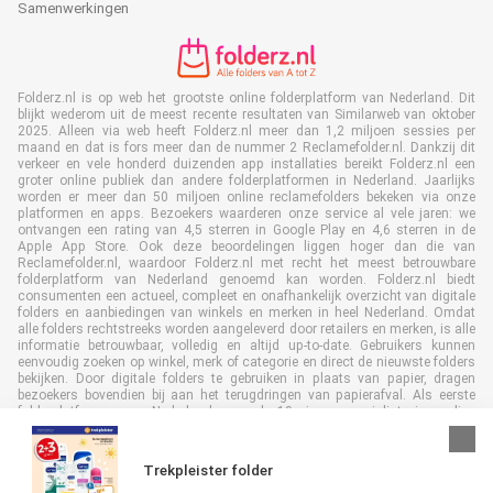
Samenwerkingen
Folderz.nl is op web het grootste online folderplatform van Nederland. Dit
blijkt wederom uit de meest recente resultaten van Similarweb van oktober
2025. Alleen via web heeft Folderz.nl meer dan 1,2 miljoen sessies per
maand en dat is fors meer dan de nummer 2 Reclamefolder.nl. Dankzij dit
verkeer en vele honderd duizenden app installaties bereikt Folderz.nl een
groter online publiek dan andere folderplatformen in Nederland. Jaarlijks
worden er meer dan 50 miljoen online reclamefolders bekeken via onze
platformen en apps. Bezoekers waarderen onze service al vele jaren: we
ontvangen een rating van 4,5 sterren in Google Play en 4,6 sterren in de
Apple App Store. Ook deze beoordelingen liggen hoger dan die van
Reclamefolder.nl, waardoor Folderz.nl met recht het meest betrouwbare
folderplatform van Nederland genoemd kan worden. Folderz.nl biedt
consumenten een actueel, compleet en onafhankelijk overzicht van digitale
folders en aanbiedingen van winkels en merken in heel Nederland. Omdat
alle folders rechtstreeks worden aangeleverd door retailers en merken, is alle
informatie betrouwbaar, volledig en altijd up-to-date. Gebruikers kunnen
eenvoudig zoeken op winkel, merk of categorie en direct de nieuwste folders
bekijken. Door digitale folders te gebruiken in plaats van papier, dragen
bezoekers bovendien bij aan het terugdringen van papierafval. Als eerste
folderplatform van Nederland en al 19 jaar specialist in online
folderpublicaties, heeft Folderz.nl duurzame samenwerkingen opgebouwd
met retailers en merken. Hierdoor zijn we uitgegroeid tot de toonaangevende
speler in de digitale foldermarkt.
Trekpleister folder