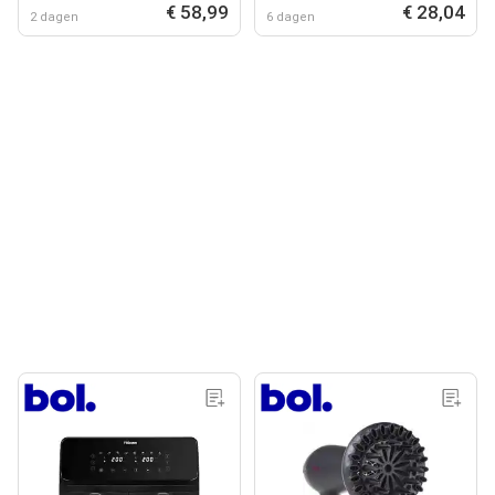
€ 58,99
€ 28,04
vrij
warmhoudfunctie - RVS
2 dagen
6 dagen