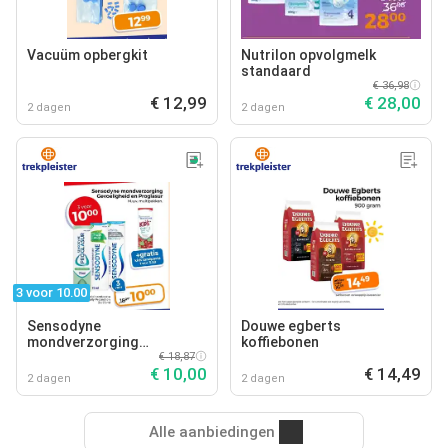
Vacuüm opbergkit
Nutrilon opvolgmelk
standaard
€ 36,98
€ 12,99
€ 28,00
2 dagen
2 dagen
3 voor 10.00
Sensodyne
Douwe egberts
mondverzorging
koffiebonen
gevoeligheid en proglasur
€ 18,87
€ 10,00
€ 14,49
2 dagen
2 dagen
Alle aanbiedingen