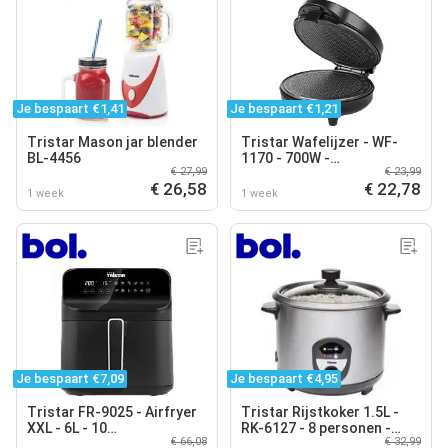
Je bespaart €1,41
Je bespaart €1,21
Tristar Mason jar blender
Tristar Wafelijzer - WF-
BL-4456
1170 - 700W -
€ 27,99
€ 23,99
Stroopwafels en
€ 26,58
€ 22,78
ijshoorntjes - Anti
1 week
1 week
aanbaklaag
Je bespaart €7,09
Je bespaart €4,95
Tristar FR-9025 - Airfryer
Tristar Rijstkoker 1.5L -
XXL - 6L - 10
RK-6127 - 8 personen -
€ 66,08
€ 32,99
Bakprogramma's - PFAS-
Droogkookbeveiliging,