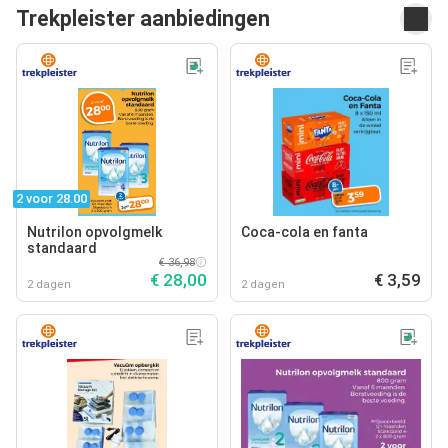
Trekpleister aanbiedingen
2 voor 28.00
Nutrilon opvolgmelk
Coca-cola en fanta
standaard
€ 36,98
€ 28,00
€ 3,59
2 dagen
2 dagen