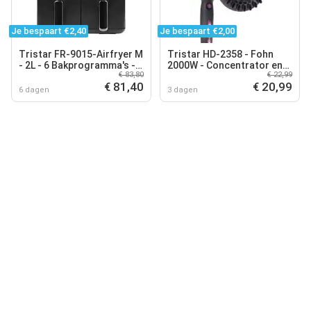
Je bespaart €2,40
Je bespaart €2,00
Tristar FR-9015-Airfryer M
Tristar HD-2358 - Fohn
- 2L - 6 Bakprogramma's -
2000W - Concentrator en
€ 83,80
€ 22,99
BPA-vrij
Diffuser - Coolshot -
€ 81,40
€ 20,99
Inklapbaar handvat
6 dagen
3 dagen