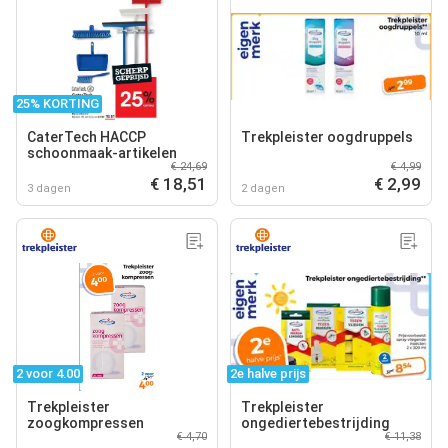
25% KORTING
CaterTech HACCP
Trekpleister oogdruppels
schoonmaak-artikelen
€ 24,69
€ 4,99
€ 18,51
€ 2,99
3 dagen
2 dagen
2 voor 4.00
2e halve prijs
Trekpleister
Trekpleister
zoogkompressen
ongediertebestrijding
€ 4,70
€ 11,38