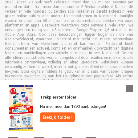
2025. Alleen via web heeft Folderz.nl meer dan 1,2 miljoen sessies per
maand en dat is fors meer dan de nummer 2 Reclamefolder.nl. Dankzij dit
verkeer en vele honderd duizenden app installaties bereikt Folderz.nl een
groter online publiek dan andere folderplatformen in Nederland. Jaarlijks
worden er meer dan 50 miljoen online reclamefolders bekeken via onze
platformen en apps. Bezoekers waarderen onze service al vele jaren: we
ontvangen een rating van 4,5 sterren in Google Play en 4,6 sterren in de
Apple App Store. Ook deze beoordelingen liggen hoger dan die van
Reclamefolder.nl, waardoor Folderz.nl met recht het meest betrouwbare
folderplatform van Nederland genoemd kan worden. Folderz.nl biedt
consumenten een actueel, compleet en onafhankelijk overzicht van digitale
folders en aanbiedingen van winkels en merken in heel Nederland. Omdat
alle folders rechtstreeks worden aangeleverd door retailers en merken, is alle
informatie betrouwbaar, volledig en altijd up-to-date. Gebruikers kunnen
eenvoudig zoeken op winkel, merk of categorie en direct de nieuwste folders
bekijken. Door digitale folders te gebruiken in plaats van papier, dragen
bezoekers bovendien bij aan het terugdringen van papierafval. Als eerste
folderplatform van Nederland en al 19 jaar specialist in online
folderpublicaties, heeft Folderz.nl duurzame samenwerkingen opgebouwd
met retailers en merken. Hierdoor zijn we uitgegroeid tot de toonaangevende
speler in de digitale foldermarkt.
Trekpleister folder
Nu met meer dan 1890 aanbiedingen!
Bekijk folder!
Alle rechten voorbehouden © Folderz.nl 2026 |
Disclaimer
|
Algemene
voorwaarden
|
Privacybeleid
|
Cookiebeleid