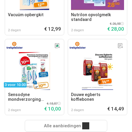
Vacuüm opbergkit
Nutrilon opvolgmelk
standaard
€ 36,98
€ 12,99
€ 28,00
2 dagen
2 dagen
3 voor 10.00
Sensodyne
Douwe egberts
mondverzorging
koffiebonen
gevoeligheid en proglasur
€ 18,87
€ 10,00
€ 14,49
2 dagen
2 dagen
Alle aanbiedingen