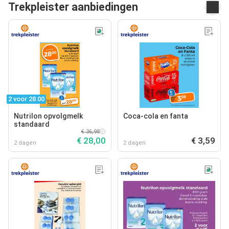
Trekpleister aanbiedingen
2 voor 28.00
Nutrilon opvolgmelk
Coca-cola en fanta
standaard
€ 36,98
€ 28,00
€ 3,59
2 dagen
2 dagen