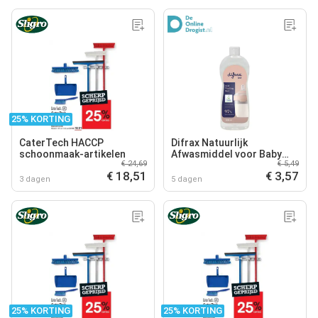
25% KORTING
CaterTech HACCP
Difrax Natuurlijk
schoonmaak-artikelen
Afwasmiddel voor Baby
€ 24,69
€ 5,49
Artikelen
€ 18,51
€ 3,57
3 dagen
5 dagen
25% KORTING
25% KORTING