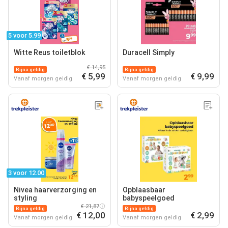
5 voor 5.99
Witte Reus toiletblok
Duracell Simply
€ 14,95
Bijna geldig
Bijna geldig
€ 5,99
€ 9,99
Vanaf morgen geldig
Vanaf morgen geldig
3 voor 12.00
Nivea haarverzorging en
Opblaasbaar
styling
babyspeelgoed
€ 21,87
Bijna geldig
Bijna geldig
€ 12,00
€ 2,99
Vanaf morgen geldig
Vanaf morgen geldig