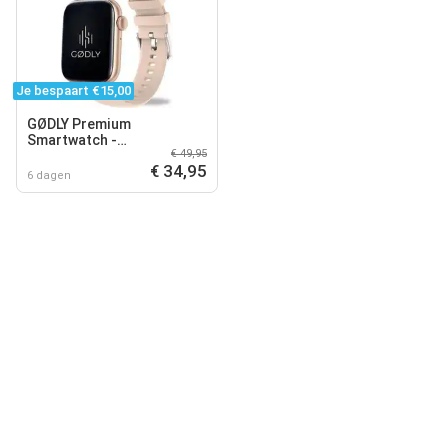
Je bespaart €15,00
GØDLY Premium
Smartwatch -
€ 49,95
Sporthorloge - Horloge
€ 34,95
Dames & Heren - Bluetooth
6 dagen
- GPS - Roze