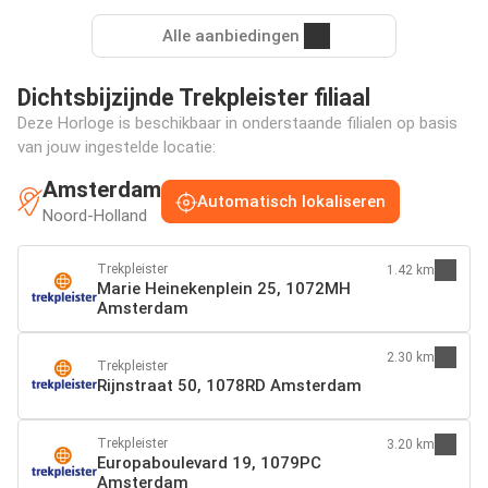
Alle aanbiedingen
Dichtsbijzijnde Trekpleister filiaal
Deze Horloge is beschikbaar in onderstaande filialen op basis
van jouw ingestelde locatie:
Amsterdam
Automatisch lokaliseren
Noord-Holland
Trekpleister
1.42 km
Marie Heinekenplein 25, 1072MH
Amsterdam
2.30 km
Trekpleister
Rijnstraat 50, 1078RD Amsterdam
Trekpleister
3.20 km
Europaboulevard 19, 1079PC
Amsterdam