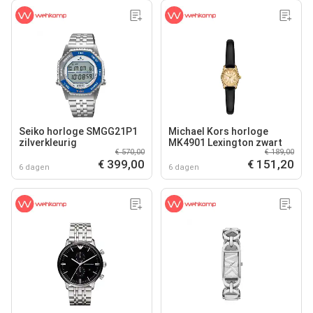
Seiko horloge SMGG21P1
Michael Kors horloge
zilverkleurig
MK4901 Lexington zwart
€ 570,00
€ 189,00
€ 399,00
€ 151,20
6 dagen
6 dagen