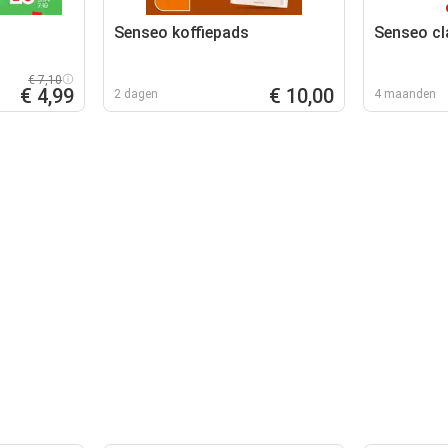
Senseo koffiepads
Senseo cl
€ 7,10
€ 4,99
€ 10,00
2 dagen
4 maanden