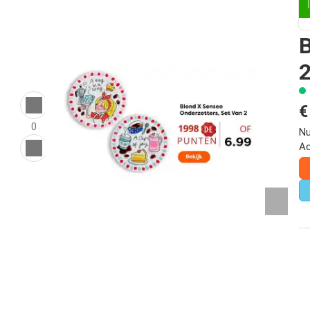
B
€
0
Nu
Ac