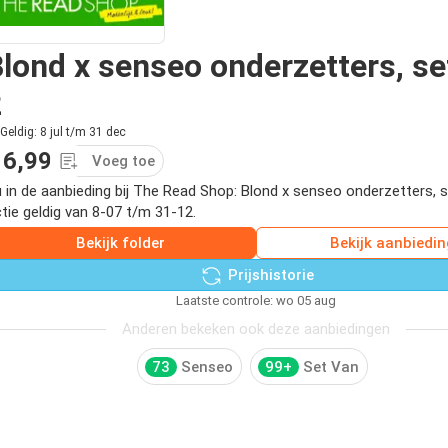
lond x senseo onderzetters, se
2
Geldig: 8 jul t/m 31 dec
 6,99
Voeg toe
 in de aanbieding bij The Read Shop: Blond x senseo onderzetters,
tie geldig van 8-07 t/m 31-12.
Bekijk folder
Bekijk aanbiedin
Prijshistorie
Laatste controle: wo 05 aug
Anderen bekeken ook deze aanbiedingen
73
Senseo
99+
Set Van