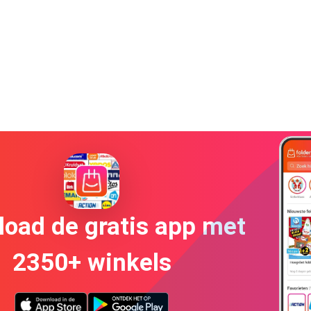
oad de gratis app met
2350+ winkels