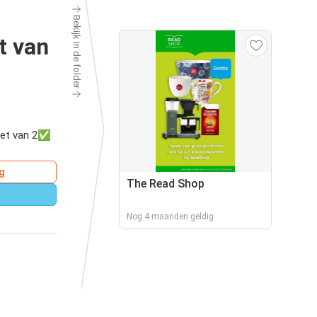
Bekijk in de folder
t van
 set van 2✅
g
The Read Shop
Nog 4 maanden geldig