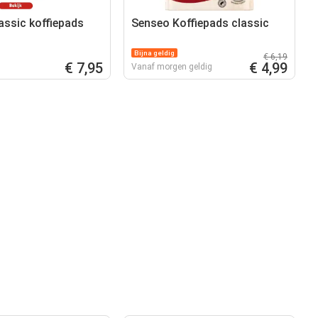
assic koffiepads
Senseo Koffiepads classic
Bijna geldig
€ 6,19
€ 7,95
€ 4,99
Vanaf morgen geldig