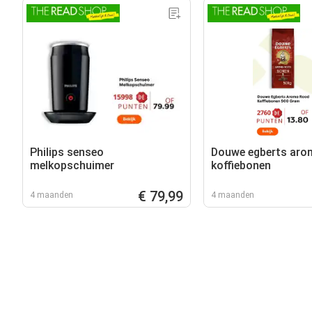
Philips senseo
Douwe egberts aro
melkopschuimer
koffiebonen
€ 79,99
4 maanden
4 maanden