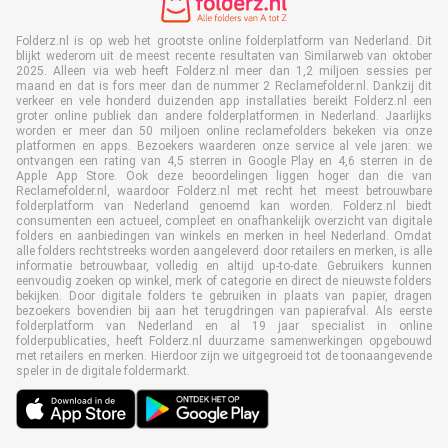
Folderz.nl is op web het grootste online folderplatform van Nederland. Dit
blijkt wederom uit de meest recente resultaten van Similarweb van oktober
2025. Alleen via web heeft Folderz.nl meer dan 1,2 miljoen sessies per
maand en dat is fors meer dan de nummer 2 Reclamefolder.nl. Dankzij dit
verkeer en vele honderd duizenden app installaties bereikt Folderz.nl een
groter online publiek dan andere folderplatformen in Nederland. Jaarlijks
worden er meer dan 50 miljoen online reclamefolders bekeken via onze
platformen en apps. Bezoekers waarderen onze service al vele jaren: we
ontvangen een rating van 4,5 sterren in Google Play en 4,6 sterren in de
Apple App Store. Ook deze beoordelingen liggen hoger dan die van
Reclamefolder.nl, waardoor Folderz.nl met recht het meest betrouwbare
folderplatform van Nederland genoemd kan worden. Folderz.nl biedt
consumenten een actueel, compleet en onafhankelijk overzicht van digitale
folders en aanbiedingen van winkels en merken in heel Nederland. Omdat
alle folders rechtstreeks worden aangeleverd door retailers en merken, is alle
informatie betrouwbaar, volledig en altijd up-to-date. Gebruikers kunnen
eenvoudig zoeken op winkel, merk of categorie en direct de nieuwste folders
bekijken. Door digitale folders te gebruiken in plaats van papier, dragen
bezoekers bovendien bij aan het terugdringen van papierafval. Als eerste
folderplatform van Nederland en al 19 jaar specialist in online
folderpublicaties, heeft Folderz.nl duurzame samenwerkingen opgebouwd
met retailers en merken. Hierdoor zijn we uitgegroeid tot de toonaangevende
speler in de digitale foldermarkt.