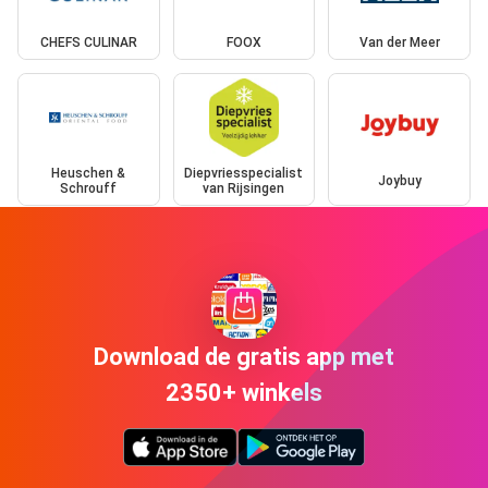
CHEFS CULINAR
FOOX
Van der Meer
Heuschen &
Diepvriesspecialist
Joybuy
Schrouff
van Rijsingen
Download de gratis app met
2350+ winkels