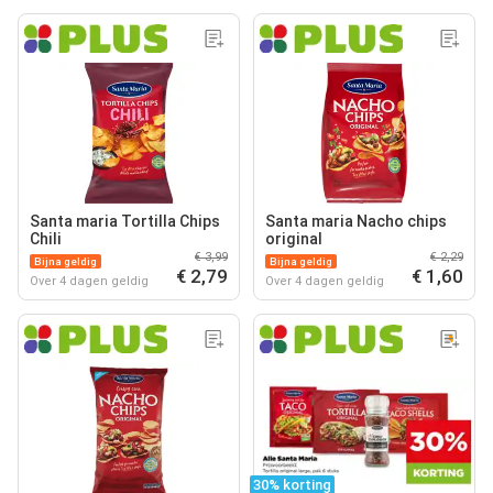
Santa maria Tortilla Chips
Santa maria Nacho chips
Chili
original
€ 3,99
€ 2,29
Bijna geldig
Bijna geldig
€ 2,79
€ 1,60
Over 4 dagen geldig
Over 4 dagen geldig
30% korting