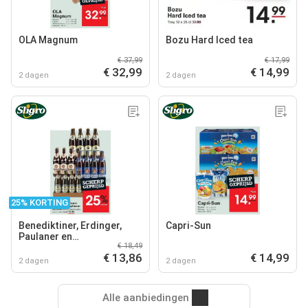
OLA Magnum
Bozu Hard Iced tea
€ 37,99
€ 17,99
€ 32,99
€ 14,99
2 dagen
2 dagen
25% KORTING
Benediktiner, Erdinger,
Capri-Sun
Paulaner en
€ 18,49
Weihenstephaner
€ 13,86
€ 14,99
2 dagen
2 dagen
Alle aanbiedingen