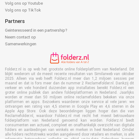
Volg ons op Youtube
Volg ons op TikTok
Partners
Geïnteresseerd in een partnership?
Neem contact op
Samenwerkingen
Folderz.nl is op web het grootste online folderplatform van Nederland. Dit
blijkt wederom uit de meest recente resultaten van Similarweb van oktober
2025. Alleen via web heeft Folderz.nl meer dan 1,2 miljoen sessies per
maand en dat is fors meer dan de nummer 2 Reclamefolder.nl. Dankzij dit
verkeer en vele honderd duizenden app installaties bereikt Folderz.nl een
groter online publiek dan andere folderplatformen in Nederland. Jaarlijks
worden er meer dan 50 miljoen online reclamefolders bekeken via onze
platformen en apps. Bezoekers waarderen onze service al vele jaren: we
ontvangen een rating van 4,5 sterren in Google Play en 4,6 sterren in de
Apple App Store. Ook deze beoordelingen liggen hoger dan die van
Reclamefolder.nl, waardoor Folderz.nl met recht het meest betrouwbare
folderplatform van Nederland genoemd kan worden. Folderz.nl biedt
consumenten een actueel, compleet en onafhankelijk overzicht van digitale
folders en aanbiedingen van winkels en merken in heel Nederland. Omdat
alle folders rechtstreeks worden aangeleverd door retailers en merken, is alle
informatie betrouwbaar, volledig en altijd up-to-date. Gebruikers kunnen