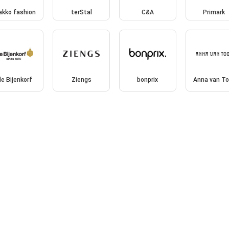
akko fashion
terStal
C&A
Primark
de Bijenkorf
Ziengs
bonprix
Anna van To