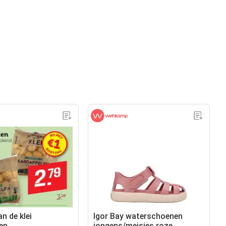
n de klei
Igor Bay waterschoenen
en
jongens/meisjes roze