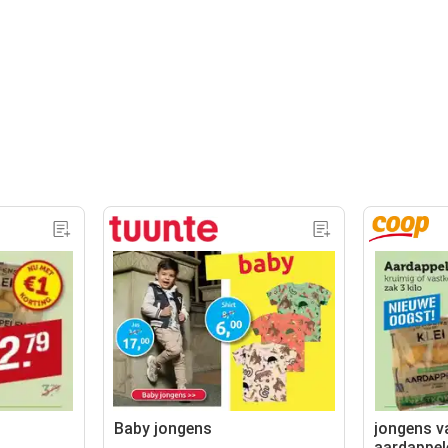
Baby jongens
jongens va
aardappel