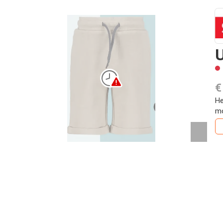
U
€
He
mo