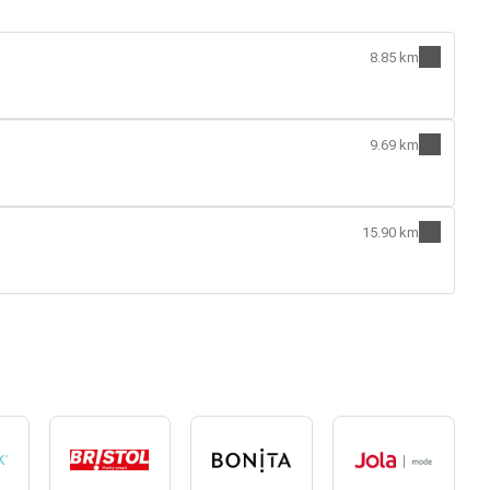
8.85 km
9.69 km
15.90 km