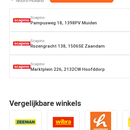
Noord-Holland
Scapino
Pampusweg 18, 1398PV Muiden
Scapino
Rozengracht 138, 1506SE Zaandam
Scapino
Marktplein 226, 2132CW Hoofddorp
Vergelijkbare winkels