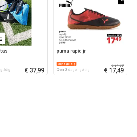
ttas
puma rapid jr
Bijna geldig
€ 34,99
€ 37,99
€ 17,49
geldig
Over 3 dagen geldig