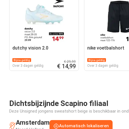
dutchy vision 2.0
nike voetbalshort
Bijna geldig
Bijna geldig
€ 29,99
€ 14,99
Over 3 dagen geldig
Over 3 dagen geldig
Dichtsbijzijnde Scapino filiaal
Deze Unsigned jongens sweatshort beige is beschikbaar in onder
Amsterdam
Automatisch lokaliseren