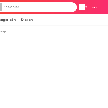
Onbekend
tegorieën
Steden
beige