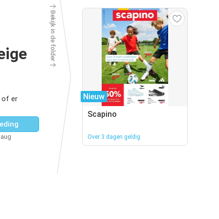
Bekijk in de folder
eige
Nieuw
 of er
Scapino
eding
 aug
Over 3 dagen geldig