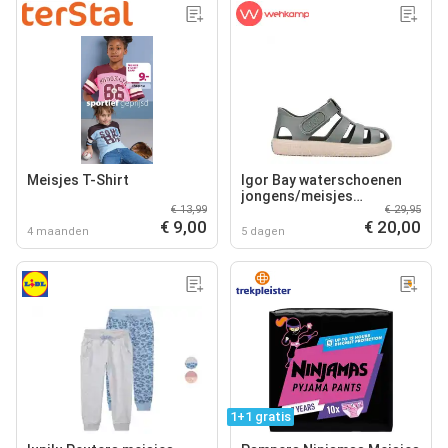
Meisjes T-Shirt
Igor Bay waterschoenen
jongens/meisjes
€ 13,99
€ 29,95
grijsgroen
€ 9,00
€ 20,00
4 maanden
5 dagen
1+1 gratis