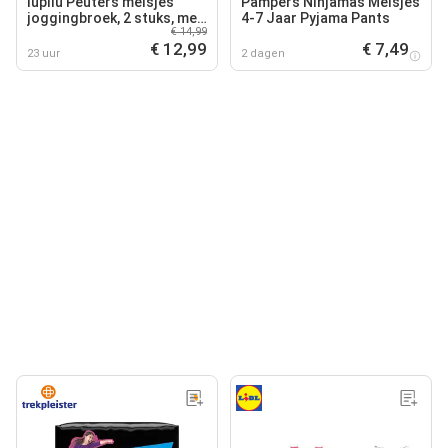
lupilu Peuters meisjes
Pampers Ninjamas Meisjes
joggingbroek, 2 stuks, met
4-7 Jaar Pyjama Pants
€ 14,99
katoen
€ 12,99
€ 7,49
23 uur
2 dagen