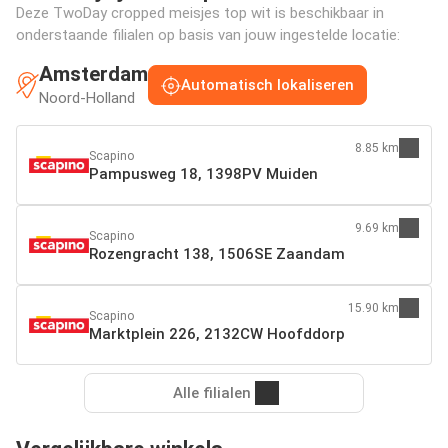
Deze TwoDay cropped meisjes top wit is beschikbaar in
onderstaande filialen op basis van jouw ingestelde locatie:
Amsterdam
Automatisch lokaliseren
Noord-Holland
8.85 km
Scapino
Pampusweg 18, 1398PV Muiden
9.69 km
Scapino
Rozengracht 138, 1506SE Zaandam
15.90 km
Scapino
Marktplein 226, 2132CW Hoofddorp
Alle filialen