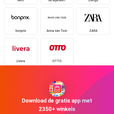
ARO
de Bijenkorf
Ziengs
bonprix
Anna van Toor
ZARA
Livera
OTTO
Download de gratis app met
2350+ winkels