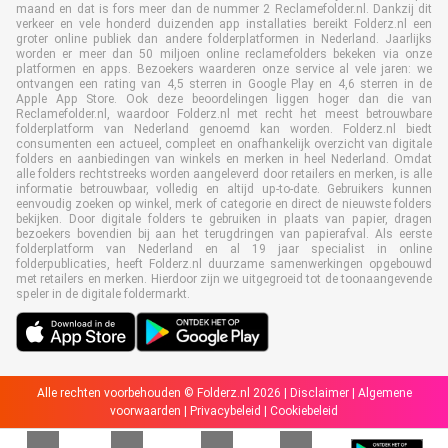
maand en dat is fors meer dan de nummer 2 Reclamefolder.nl. Dankzij dit
verkeer en vele honderd duizenden app installaties bereikt Folderz.nl een
groter online publiek dan andere folderplatformen in Nederland. Jaarlijks
worden er meer dan 50 miljoen online reclamefolders bekeken via onze
platformen en apps. Bezoekers waarderen onze service al vele jaren: we
ontvangen een rating van 4,5 sterren in Google Play en 4,6 sterren in de
Apple App Store. Ook deze beoordelingen liggen hoger dan die van
Reclamefolder.nl, waardoor Folderz.nl met recht het meest betrouwbare
folderplatform van Nederland genoemd kan worden. Folderz.nl biedt
consumenten een actueel, compleet en onafhankelijk overzicht van digitale
folders en aanbiedingen van winkels en merken in heel Nederland. Omdat
alle folders rechtstreeks worden aangeleverd door retailers en merken, is alle
informatie betrouwbaar, volledig en altijd up-to-date. Gebruikers kunnen
eenvoudig zoeken op winkel, merk of categorie en direct de nieuwste folders
bekijken. Door digitale folders te gebruiken in plaats van papier, dragen
bezoekers bovendien bij aan het terugdringen van papierafval. Als eerste
folderplatform van Nederland en al 19 jaar specialist in online
folderpublicaties, heeft Folderz.nl duurzame samenwerkingen opgebouwd
met retailers en merken. Hierdoor zijn we uitgegroeid tot de toonaangevende
speler in de digitale foldermarkt.
Alle rechten voorbehouden © Folderz.nl 2026 |
Disclaimer
|
Algemene
voorwaarden
|
Privacybeleid
|
Cookiebeleid