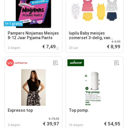
1+1 gratis
Pampers Ninjamas Meisjes
lupilu Baby meisjes
8-12 Jaar Pyjama Pants
zomerset 3-delig, van
€ 9,99
zuiver biologisch katoen
€ 7,49
€ 8,99
2 dagen
23 uur
Expresso top
Top pomp.
€ 79,95
€ 39,97
€ 54,95
2 dagen
16 dagen