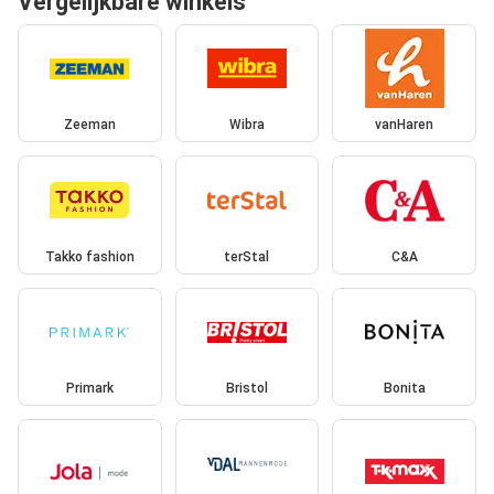
Vergelijkbare winkels
Zeeman
Wibra
vanHaren
Takko fashion
terStal
C&A
Primark
Bristol
Bonita