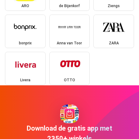
ARO
de Bijenkorf
Ziengs
bonprix
Anna van Toor
ZARA
Livera
OTTO
Download de gratis app met
2350+ winkels