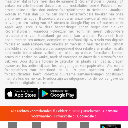
maand en dat is fors meer dan de nummer 2 Reclamefolder.nl. Dankzij dit
verkeer en vele honderd duizenden app installaties bereikt Folderz.nl een
groter online publiek dan andere folderplatformen in Nederland. Jaarlijks
worden er meer dan 50 miljoen online reclamefolders bekeken via onze
platformen en apps. Bezoekers waarderen onze service al vele jaren: we
ontvangen een rating van 4,5 sterren in Google Play en 4,6 sterren in de
Apple App Store. Ook deze beoordelingen liggen hoger dan die van
Reclamefolder.nl, waardoor Folderz.nl met recht het meest betrouwbare
folderplatform van Nederland genoemd kan worden. Folderz.nl biedt
consumenten een actueel, compleet en onafhankelijk overzicht van digitale
folders en aanbiedingen van winkels en merken in heel Nederland. Omdat
alle folders rechtstreeks worden aangeleverd door retailers en merken, is alle
informatie betrouwbaar, volledig en altijd up-to-date. Gebruikers kunnen
eenvoudig zoeken op winkel, merk of categorie en direct de nieuwste folders
bekijken. Door digitale folders te gebruiken in plaats van papier, dragen
bezoekers bovendien bij aan het terugdringen van papierafval. Als eerste
folderplatform van Nederland en al 19 jaar specialist in online
folderpublicaties, heeft Folderz.nl duurzame samenwerkingen opgebouwd
met retailers en merken. Hierdoor zijn we uitgegroeid tot de toonaangevende
speler in de digitale foldermarkt.
Alle rechten voorbehouden © Folderz.nl 2026 |
Disclaimer
|
Algemene
voorwaarden
|
Privacybeleid
|
Cookiebeleid