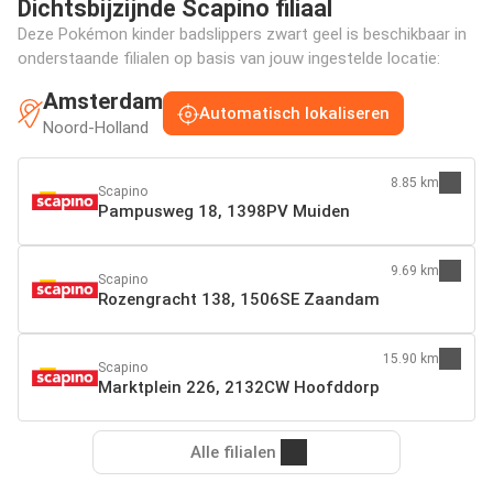
Dichtsbijzijnde Scapino filiaal
Deze Pokémon kinder badslippers zwart geel is beschikbaar in
onderstaande filialen op basis van jouw ingestelde locatie:
Amsterdam
Automatisch lokaliseren
Noord-Holland
8.85 km
Scapino
Pampusweg 18, 1398PV Muiden
9.69 km
Scapino
Rozengracht 138, 1506SE Zaandam
15.90 km
Scapino
Marktplein 226, 2132CW Hoofddorp
Alle filialen