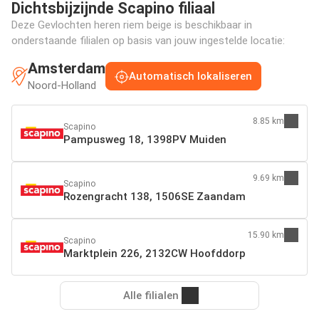
Dichtsbijzijnde Scapino filiaal
Deze Gevlochten heren riem beige is beschikbaar in
onderstaande filialen op basis van jouw ingestelde locatie:
Amsterdam
Automatisch lokaliseren
Noord-Holland
8.85 km
Scapino
Pampusweg 18, 1398PV Muiden
9.69 km
Scapino
Rozengracht 138, 1506SE Zaandam
15.90 km
Scapino
Marktplein 226, 2132CW Hoofddorp
Alle filialen