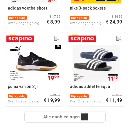
adidas voetbalshort
nike 3-pack boxers
€ 17,99
€ 34,99
Bijna geldig
Bijna geldig
€ 8,99
€ 24,99
Over 2 dagen geldig
Over 2 dagen geldig
puma varion 3 jr
adidas adilette aqua
€ 39,99
€ 22,99
Bijna geldig
Bijna geldig
€ 19,99
€ 11,49
Over 2 dagen geldig
Over 2 dagen geldig
Alle aanbiedingen