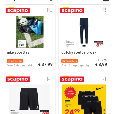
nike sporttas
dutchy voetbalbroek
€ 17,99
Bijna geldig
Bijna geldig
€ 37,99
€ 8,99
Over 2 dagen geldig
Over 2 dagen geldig