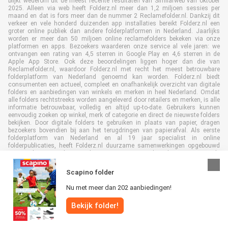
blijkt wederom uit de meest recente resultaten van Similarweb van oktober
2025. Alleen via web heeft Folderz.nl meer dan 1,2 miljoen sessies per
maand en dat is fors meer dan de nummer 2 Reclamefolder.nl. Dankzij dit
verkeer en vele honderd duizenden app installaties bereikt Folderz.nl een
groter online publiek dan andere folderplatformen in Nederland. Jaarlijks
worden er meer dan 50 miljoen online reclamefolders bekeken via onze
platformen en apps. Bezoekers waarderen onze service al vele jaren: we
ontvangen een rating van 4,5 sterren in Google Play en 4,6 sterren in de
Apple App Store. Ook deze beoordelingen liggen hoger dan die van
Reclamefolder.nl, waardoor Folderz.nl met recht het meest betrouwbare
folderplatform van Nederland genoemd kan worden. Folderz.nl biedt
consumenten een actueel, compleet en onafhankelijk overzicht van digitale
folders en aanbiedingen van winkels en merken in heel Nederland. Omdat
alle folders rechtstreeks worden aangeleverd door retailers en merken, is alle
informatie betrouwbaar, volledig en altijd up-to-date. Gebruikers kunnen
eenvoudig zoeken op winkel, merk of categorie en direct de nieuwste folders
bekijken. Door digitale folders te gebruiken in plaats van papier, dragen
bezoekers bovendien bij aan het terugdringen van papierafval. Als eerste
folderplatform van Nederland en al 19 jaar specialist in online
folderpublicaties, heeft Folderz.nl duurzame samenwerkingen opgebouwd
met retailers en merken. Hierdoor zijn we uitgegroeid tot de toonaangevende
speler in de digitale foldermarkt.
Scapino folder
Nu met meer dan 202 aanbiedingen!
Bekijk folder!
Alle rechten voorbehouden © Folderz.nl 2026 |
Disclaimer
|
Algemene
voorwaarden
|
Privacybeleid
|
Cookiebeleid