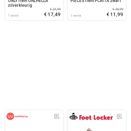
ONLY riem ONLHELLA
PIECES riem PCRITA zwart
zilverkleurig
€ 24,99
€ 39,99
€ 17,49
€ 11,99
1 week
1 week