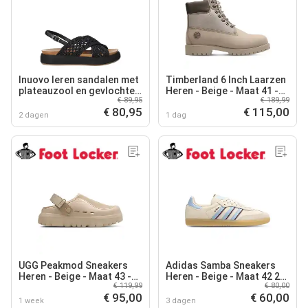
Inuovo leren sandalen met
Timberland 6 Inch Laarzen
plateauzool en gevlochten
Heren - Beige - Maat 41 -
€ 89,95
€ 189,99
zwart
Leer
€ 80,95
€ 115,00
2 dagen
1 dag
UGG Peakmod Sneakers
Adidas Samba Sneakers
Heren - Beige - Maat 43 -
Heren - Beige - Maat 42 2/3
€ 119,99
€ 80,00
Suède
- Leer
€ 95,00
€ 60,00
1 week
3 dagen