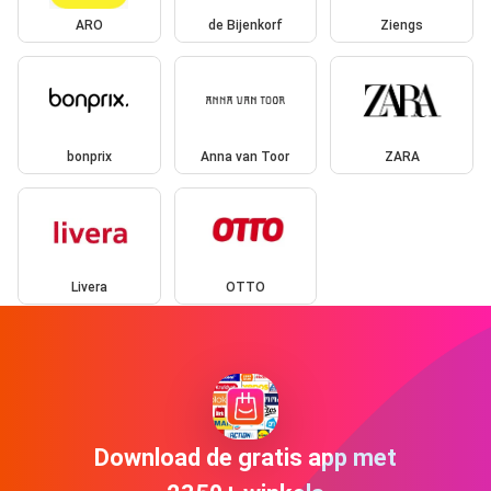
ARO
de Bijenkorf
Ziengs
bonprix
Anna van Toor
ZARA
Livera
OTTO
Download de gratis app met