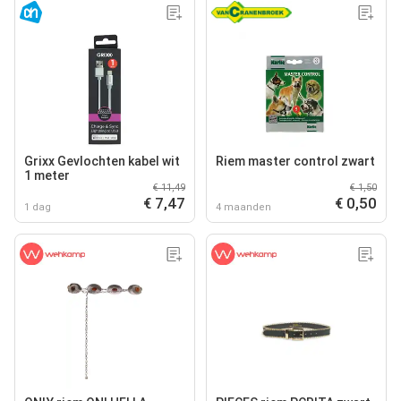
Grixx Gevlochten kabel wit
Riem master control zwart
1 meter
€ 11,49
€ 1,50
€ 7,47
€ 0,50
1 dag
4 maanden