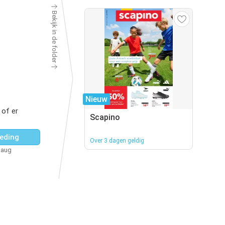
Bekijk in de folder
Nieuw
 of er
Scapino
eding
Over 3 dagen geldig
 aug