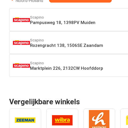
Noord-Holland
Scapino
Pampusweg 18, 1398PV Muiden
Scapino
Rozengracht 138, 1506SE Zaandam
Scapino
Marktplein 226, 2132CW Hoofddorp
Vergelijkbare winkels