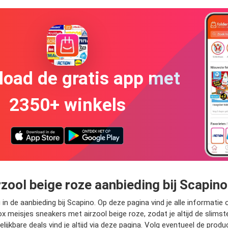
oad de gratis app met
2350+ winkels
zool beige roze aanbieding bij Scapino
n de aanbieding bij Scapino. Op deze pagina vind je alle informatie o
 meisjes sneakers met airzool beige roze, zodat je altijd de slims
ijkbare deals vind je altijd via deze pagina. Volg eventueel de pro