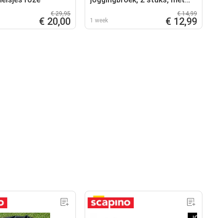
katoen
€ 29,95
€ 14,99
€ 20,00
€ 12,99
1 week