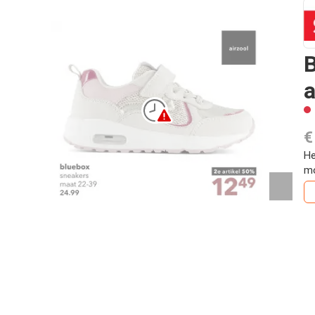
B
a
€
He
mo