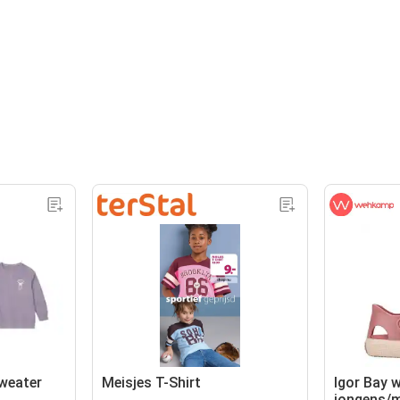
sweater
Meisjes T-Shirt
Igor Bay 
jongens/m