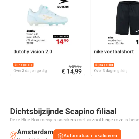
dutchy vision 2.0
nike voetbalshort
Bijna geldig
Bijna geldig
€ 29,99
€ 14,99
Over 3 dagen geldig
Over 3 dagen geldig
Dichtsbijzijnde Scapino filiaal
Deze Blue Box meisjes sneakers met airzool beige roze is besch
Amsterdam
Automatisch lokaliseren