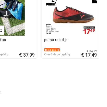
ttas
puma rapid jr
Bijna geldig
€ 34,99
€ 37,99
€ 17,49
geldig
Over 3 dagen geldig
: