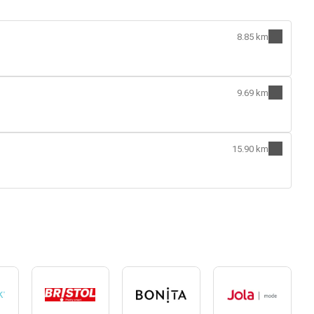
8.85 km
9.69 km
15.90 km