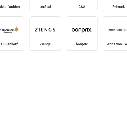
akko fashion
terStal
C&A
Primark
de Bijenkorf
Ziengs
bonprix
Anna van To