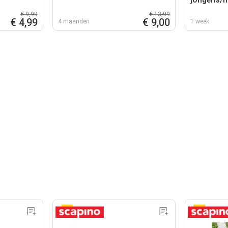
€ 9,99
€ 13,99
€ 4,99
€ 9,00
4 maanden
1 week