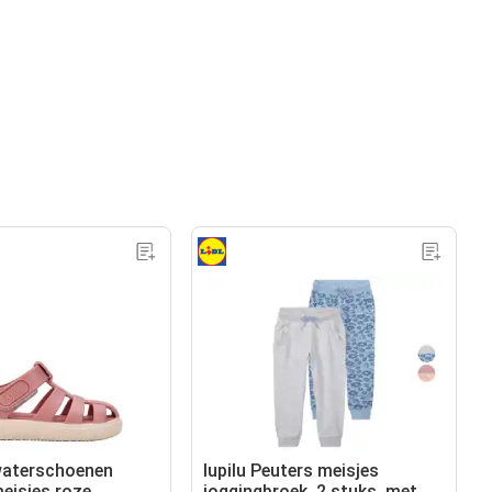
waterschoenen
lupilu Peuters meisjes
eisjes roze
joggingbroek, 2 stuks, met