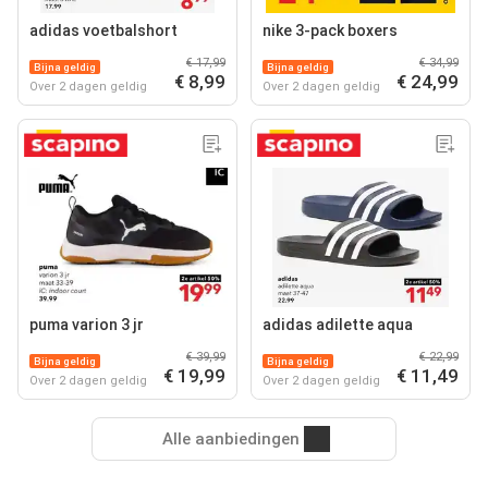
adidas voetbalshort
nike 3-pack boxers
€ 17,99
€ 34,99
Bijna geldig
Bijna geldig
€ 8,99
€ 24,99
Over 2 dagen geldig
Over 2 dagen geldig
puma varion 3 jr
adidas adilette aqua
€ 39,99
€ 22,99
Bijna geldig
Bijna geldig
€ 19,99
€ 11,49
Over 2 dagen geldig
Over 2 dagen geldig
Alle aanbiedingen