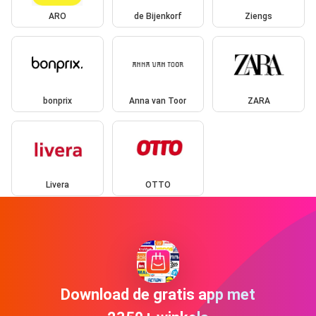
ARO
de Bijenkorf
Ziengs
bonprix
Anna van Toor
ZARA
Livera
OTTO
Download de gratis app met