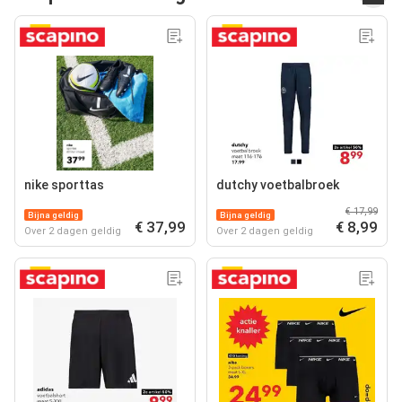
nike sporttas
dutchy voetbalbroek
€ 17,99
Bijna geldig
Bijna geldig
€ 37,99
€ 8,99
Over 2 dagen geldig
Over 2 dagen geldig