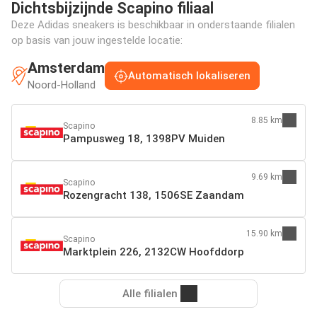
Dichtsbijzijnde Scapino filiaal
Deze Adidas sneakers is beschikbaar in onderstaande filialen
op basis van jouw ingestelde locatie:
Amsterdam
Automatisch lokaliseren
Noord-Holland
8.85 km
Scapino
Pampusweg 18, 1398PV Muiden
9.69 km
Scapino
Rozengracht 138, 1506SE Zaandam
15.90 km
Scapino
Marktplein 226, 2132CW Hoofddorp
Alle filialen