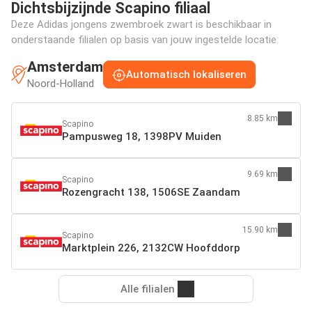
Dichtsbijzijnde Scapino filiaal
Deze Adidas jongens zwembroek zwart is beschikbaar in
onderstaande filialen op basis van jouw ingestelde locatie:
Amsterdam
Automatisch lokaliseren
Noord-Holland
8.85 km
Scapino
Pampusweg 18, 1398PV Muiden
9.69 km
Scapino
Rozengracht 138, 1506SE Zaandam
15.90 km
Scapino
Marktplein 226, 2132CW Hoofddorp
Alle filialen