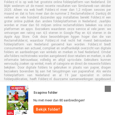
Folderz.nl is op web het grootste online folderplatform van Nederland. Dit
blijkt wederom uit de meest recente resultaten van Similarweb van oktober
2025. Alleen via web heeft Folderz.nl meer dan 1,2 miljoen sessies per
maand en dat is fors meer dan de nummer 2 Reclamefolder.nl. Dankzij dit
verkeer en vele honderd duizenden app installaties bereikt Folderz.nl een
groter online publiek dan andere folderplatformen in Nederland. Jaarlijks
worden er meer dan 50 miljoen online reclamefolders bekeken via onze
platformen en apps. Bezoekers waarderen onze service al vele jaren: we
ontvangen een rating van 4,5 sterren in Google Play en 4,6 sterren in de
Apple App Store. Ook deze beoordelingen liggen hoger dan die van
Reclamefolder.nl, waardoor Folderz.nl met recht het meest betrouwbare
folderplatform van Nederland genoemd kan worden. Folderz.nl biedt
consumenten een actueel, compleet en onafhankelijk overzicht van digitale
folders en aanbiedingen van winkels en merken in heel Nederland. Omdat
alle folders rechtstreeks worden aangeleverd door retailers en merken, is alle
informatie betrouwbaar, volledig en altijd up-to-date. Gebruikers kunnen
eenvoudig zoeken op winkel, merk of categorie en direct de nieuwste folders
bekijken. Door digitale folders te gebruiken in plaats van papier, dragen
bezoekers bovendien bij aan het terugdringen van papierafval. Als eerste
folderplatform van Nederland en al 19 jaar specialist in online
folderpublicaties, heeft Folderz.nl duurzame samenwerkingen opgebouwd
met retailers en merken. Hierdoor zijn we uitgegroeid tot de toonaangevende
speler in de digitale foldermarkt.
Scapino folder
Nu met meer dan 80 aanbiedingen!
Bekijk folder!
Alle rechten voorbehouden © Folderz.nl 2026 |
Disclaimer
|
Algemene