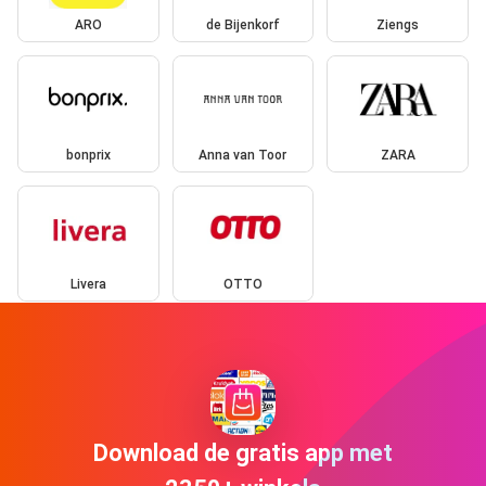
ARO
de Bijenkorf
Ziengs
bonprix
Anna van Toor
ZARA
Livera
OTTO
Download de gratis app met