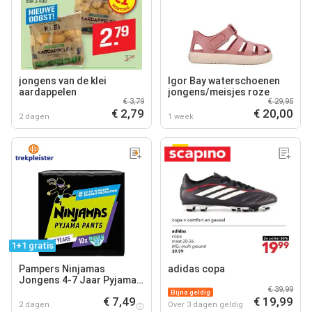
jongens van de klei
Igor Bay waterschoenen
aardappelen
jongens/meisjes roze
€ 3,79
€ 29,95
€ 2,79
€ 20,00
2 dagen
1 week
1+1 gratis
Pampers Ninjamas
adidas copa
Jongens 4-7 Jaar Pyjama
€ 39,99
Pants
Bijna geldig
€ 7,49
€ 19,99
2 dagen
Over 3 dagen geldig