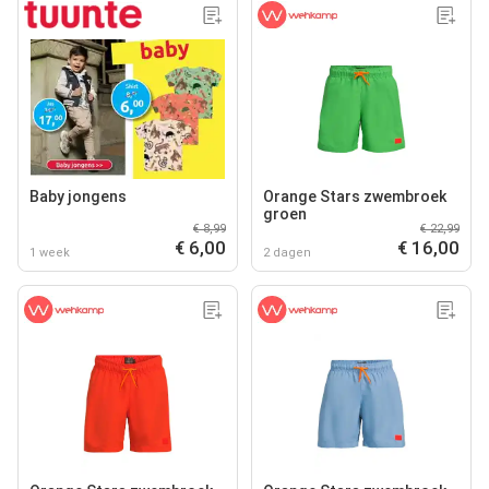
Baby jongens
Orange Stars zwembroek
groen
€ 8,99
€ 22,99
€ 6,00
€ 16,00
1 week
2 dagen