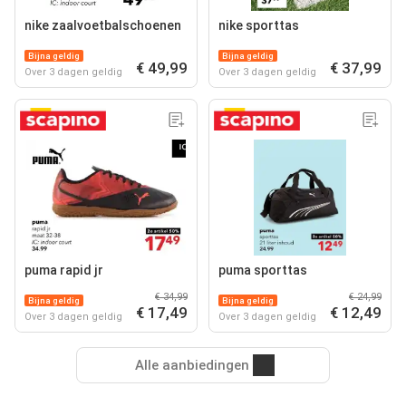
nike zaalvoetbalschoenen
nike sporttas
Bijna geldig
Bijna geldig
€ 49,99
€ 37,99
Over 3 dagen geldig
Over 3 dagen geldig
puma rapid jr
puma sporttas
€ 34,99
€ 24,99
Bijna geldig
Bijna geldig
€ 17,49
€ 12,49
Over 3 dagen geldig
Over 3 dagen geldig
Alle aanbiedingen