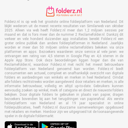
Folderz.nl is op web het grootste online folderplatform van Nederland. Dit
blijkt wederom uit de meest recente resultaten van Similarweb van oktober
2025. Alleen via web heeft Folderz.nl meer dan 1,2 miljoen sessies per
maand en dat is fors meer dan de nummer 2 Reclamefolder.nl. Dankzij dit
verkeer en vele honderd duizenden app installaties bereikt Folderz.nl een
groter online publiek dan andere folderplatformen in Nederland. Jaarlijks
worden er meer dan 50 miljoen online reclamefolders bekeken via onze
platformen en apps. Bezoekers waarderen onze service al vele jaren: we
ontvangen een rating van 4,5 sterren in Google Play en 4,6 sterren in de
Apple App Store. Ook deze beoordelingen liggen hoger dan die van
Reclamefolder.nl, waardoor Folderz.nl met recht het meest betrouwbare
folderplatform van Nederland genoemd kan worden. Folderz.nl biedt
consumenten een actueel, compleet en onafhankelijk overzicht van digitale
folders en aanbiedingen van winkels en merken in heel Nederland. Omdat
alle folders rechtstreeks worden aangeleverd door retailers en merken, is alle
informatie betrouwbaar, volledig en altijd up-to-date. Gebruikers kunnen
eenvoudig zoeken op winkel, merk of categorie en direct de nieuwste folders
bekijken. Door digitale folders te gebruiken in plaats van papier, dragen
bezoekers bovendien bij aan het terugdringen van papierafval. Als eerste
folderplatform van Nederland en al 19 jaar specialist in online
folderpublicaties, heeft Folderz.nl duurzame samenwerkingen opgebouwd
met retailers en merken. Hierdoor zijn we uitgegroeid tot de toonaangevende
speler in de digitale foldermarkt.