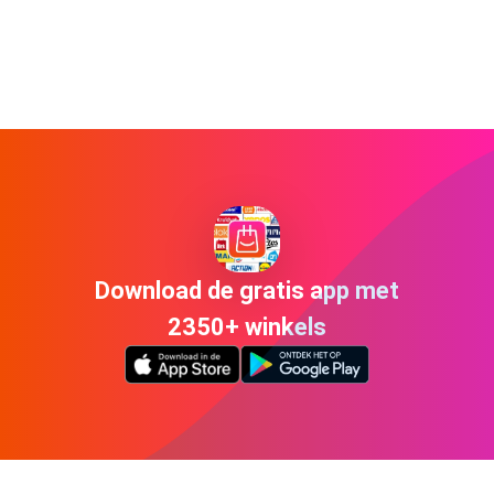
Download de gratis app met
2350+ winkels