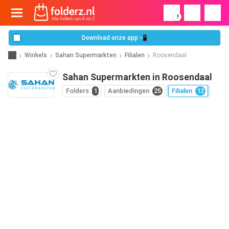
!
Download onze app 📲
Winkels
Sahan Supermarkten
Filialen
Roosendaal
Sahan Supermarkten in Roosendaal
Folders
1
Aanbiedingen
25
Filialen
12