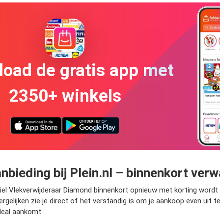
oad de gratis app met
2350+ winkels
nbieding bij Plein.nl – binnenkort ver
iel Vlekverwijderaar Diamond binnenkort opnieuw met korting wordt a
gelijken zie je direct of het verstandig is om je aankoop even uit t
deal aankomt.