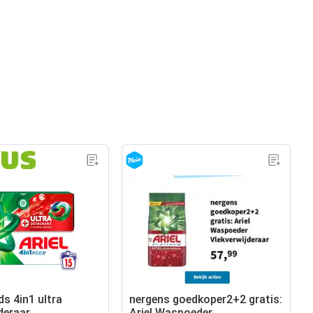
ds 4in1 ultra
nergens goedkoper2+2 gratis:
deraar
Ariel Waspoeder