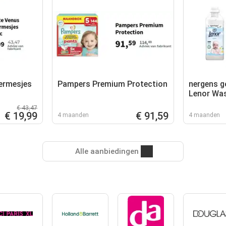
eermesjes
Pampers Premium Protection
nergens g
Lenor Wa
Sensitive 
€ 43,47
€ 19,99
€ 91,59
4 maanden
4 maanden
Alle aanbiedingen