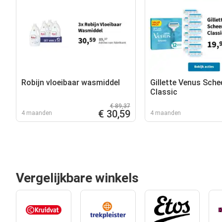
Robijn vloeibaar wasmiddel
Gillette Venus Sch
Classic
€ 89,37
€ 30,59
4 maanden
4 maanden
Vergelijkbare winkels