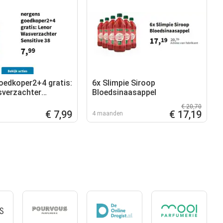
oedkoper2+4 gratis:
6x Slimpie Siroop
sverzachter
Bloedsinaasappel
38
€ 20,70
€ 7,99
€ 17,19
4 maanden