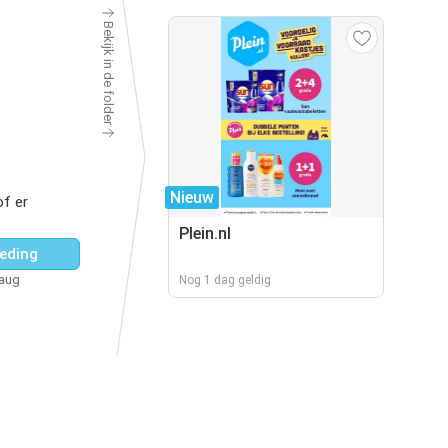
Bekijk in de folder
Nieuw
f er
Plein.nl
eding
 aug
Nog 1 dag geldig