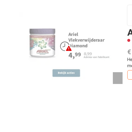
A
€
He
mo