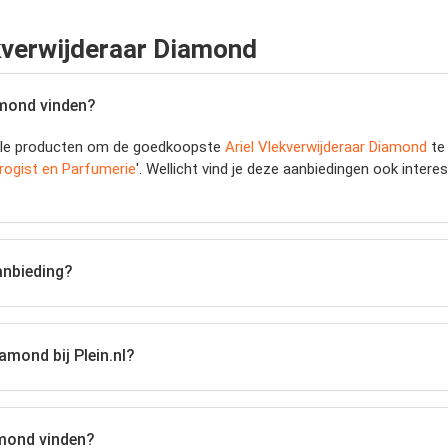
ekverwijderaar Diamond
amond vinden?
jk alle producten om de goedkoopste
Ariel Vlekverwijderaar Diamond
te 
rogist en Parfumerie
'. Wellicht vind je deze aanbiedingen ook intere
anbieding?
amond bij Plein.nl?
amond vinden?