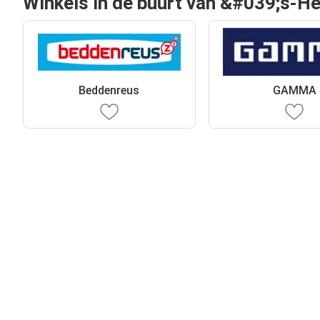
Winkels in de buurt van &#039;s-H
Beddenreus
GAMMA