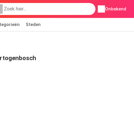
Onbekend
tegorieën
Steden
ertogenbosch