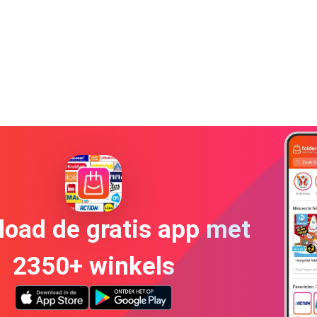
oad de gratis app met
2350+ winkels