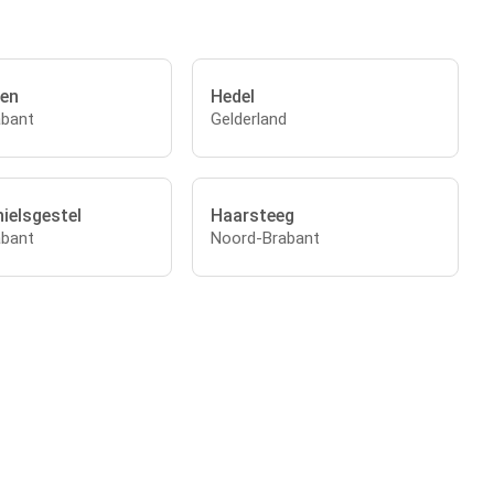
en
Hedel
abant
Gelderland
ielsgestel
Haarsteeg
abant
Noord-Brabant