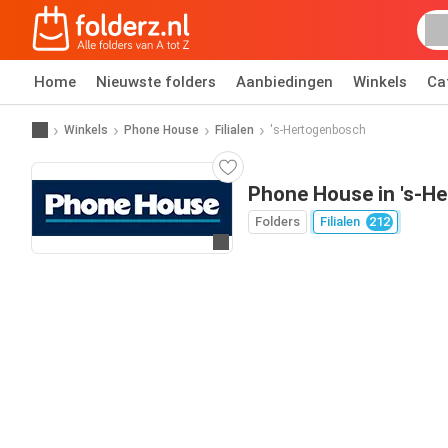
Home
Nieuwste folders
Aanbiedingen
Winkels
Ca
Winkels
Phone House
Filialen
's-Hertogenbosch
Phone House in 's-H
Folders
Filialen
212
Ga naar website