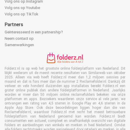
Volg ons op Instagram
Volg ons op Youtube
Volg ons op TikTok
Partners
Geïnteresseerd in een partnership?
Neem contact op
Samenwerkingen
Folderz.nl is op web het grootste online folderplatform van Nederland. Dit
blijkt wederom uit de meest recente resultaten van Similarweb van oktober
2025. Alleen via web heeft Folderz.nl meer dan 1,2 miljoen sessies per
maand en dat is fors meer dan de nummer 2 Reclamefolder.nl. Dankzij dit
verkeer en vele honderd duizenden app installaties bereikt Folderz.nl een
groter online publiek dan andere folderplatformen in Nederland. Jaarlijks
worden er meer dan 50 miljoen online reclamefolders bekeken via onze
platformen en apps. Bezoekers waarderen onze service al vele jaren: we
ontvangen een rating van 4,5 sterren in Google Play en 4,6 sterren in de
Apple App Store. Ook deze beoordelingen liggen hoger dan die van
Reclamefolder.nl, waardoor Folderz.nl met recht het meest betrouwbare
folderplatform van Nederland genoemd kan worden. Folderz.nl biedt
consumenten een actueel, compleet en onafhankelijk overzicht van digitale
folders en aanbiedingen van winkels en merken in heel Nederland. Omdat
alle folders rechtstreeks worden aangeleverd door retailers en merken, is alle