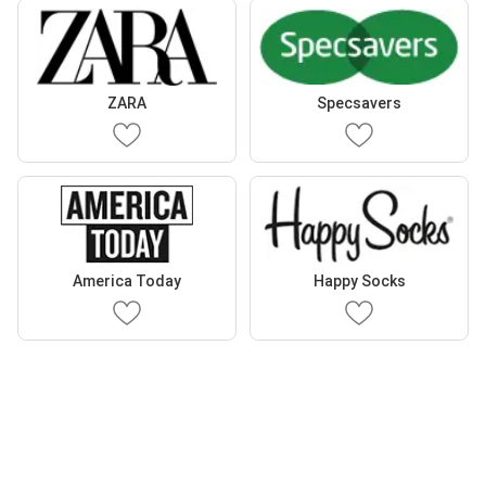
ZARA
Specsavers
America Today
Happy Socks