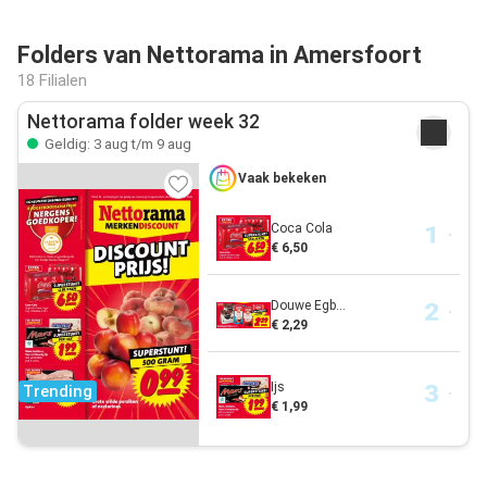
Folders van Nettorama in Amersfoort
18 Filialen
Nettorama folder week 32
Geldig: 3 aug t/m 9 aug
Vaak bekeken
Coca Cola
€ 6,50
Douwe Egb...
€ 2,29
Ijs
Trending
€ 1,99