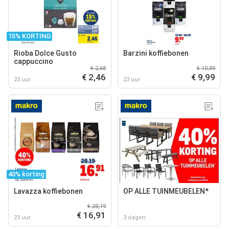
15% KORTING
Rioba Dolce Gusto
Barzini koffiebonen
cappuccino
€ 2,68
€ 10,89
€ 2,46
€ 9,99
23 uur
23 uur
40% korting
Lavazza koffiebonen
OP ALLE TUINMEUBELEN*
€ 28,19
€ 16,91
23 uur
3 dagen