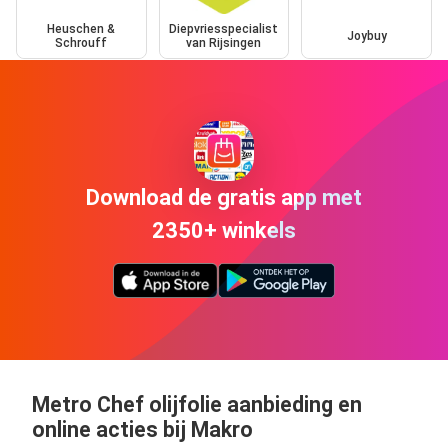
Heuschen &
Diepvriesspecialist
Joybuy
Schrouff
van Rijsingen
Download de gratis app met
2350+ winkels
Metro Chef olijfolie aanbieding en
online acties bij Makro