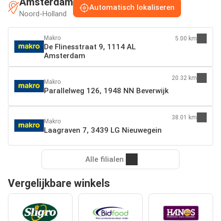
Amsterdam
Automatisch lokaliseren
Noord-Holland
Makro
5.00 km
De Flinesstraat 9, 1114 AL
Amsterdam
20.32 km
Makro
Parallelweg 126, 1948 NN Beverwijk
38.01 km
Makro
Laagraven 7, 3439 LG Nieuwegein
Alle filialen
Vergelijkbare winkels