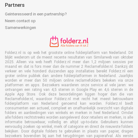
Partners
Geïnteresseerd in een partnership?
Neem contact op
Samenwerkingen
Folderz.nl is op web het grootste online folderplatform van Nederland. Dit
blijkt wederom uit de meest recente resultaten van Similarweb van oktober
2025. Alleen via web heeft Folderz.nl meer dan 1,2 miljoen sessies per
maand en dat is fors meer dan de nummer 2 Reclamefolder.nl. Dankzij dit
verkeer en vele honderd duizenden app installaties bereikt Folderz.nl een
groter online publiek dan andere folderplatformen in Nederland. Jaarlijks
worden er meer dan 50 miljoen online reclamefolders bekeken via onze
platformen en apps. Bezoekers waarderen onze service al vele jaren: we
ontvangen een rating van 4,5 sterren in Google Play en 4,6 sterren in de
Apple App Store. Ook deze beoordelingen liggen hoger dan die van
Reclamefolder.nl, waardoor Folderz.nl met recht het meest betrouwbare
folderplatform van Nederland genoemd kan worden. Folderz.nl biedt
consumenten een actueel, compleet en onafhankelijk overzicht van digitale
folders en aanbiedingen van winkels en merken in heel Nederland. Omdat
alle folders rechtstreeks worden aangeleverd door retailers en merken, is alle
informatie betrouwbaar, volledig en altijd up-to-date. Gebruikers kunnen
eenvoudig zoeken op winkel, merk of categorie en direct de nieuwste folders
bekijken. Door digitale folders te gebruiken in plaats van papier, dragen
bezoekers bovendien bij aan het terugdringen van papierafval. Als eerste