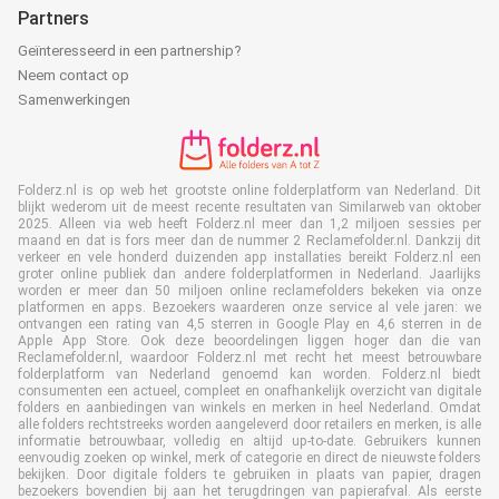
Partners
Geïnteresseerd in een partnership?
Neem contact op
Samenwerkingen
Folderz.nl is op web het grootste online folderplatform van Nederland. Dit
blijkt wederom uit de meest recente resultaten van Similarweb van oktober
2025. Alleen via web heeft Folderz.nl meer dan 1,2 miljoen sessies per
maand en dat is fors meer dan de nummer 2 Reclamefolder.nl. Dankzij dit
verkeer en vele honderd duizenden app installaties bereikt Folderz.nl een
groter online publiek dan andere folderplatformen in Nederland. Jaarlijks
worden er meer dan 50 miljoen online reclamefolders bekeken via onze
platformen en apps. Bezoekers waarderen onze service al vele jaren: we
ontvangen een rating van 4,5 sterren in Google Play en 4,6 sterren in de
Apple App Store. Ook deze beoordelingen liggen hoger dan die van
Reclamefolder.nl, waardoor Folderz.nl met recht het meest betrouwbare
folderplatform van Nederland genoemd kan worden. Folderz.nl biedt
consumenten een actueel, compleet en onafhankelijk overzicht van digitale
folders en aanbiedingen van winkels en merken in heel Nederland. Omdat
alle folders rechtstreeks worden aangeleverd door retailers en merken, is alle
informatie betrouwbaar, volledig en altijd up-to-date. Gebruikers kunnen
eenvoudig zoeken op winkel, merk of categorie en direct de nieuwste folders
bekijken. Door digitale folders te gebruiken in plaats van papier, dragen
bezoekers bovendien bij aan het terugdringen van papierafval. Als eerste