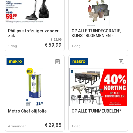
Philips stofzuiger zonder
OP ALLE TUINDECORATIE,
zak
KUNSTBLOEMEN EN -
€ 82,99
PLANTEN
€ 59,99
1 dag
1 dag
Metro Chef olijfolie
OP ALLE TUINMEUBELEN*
€ 29,85
4 maanden
1 dag