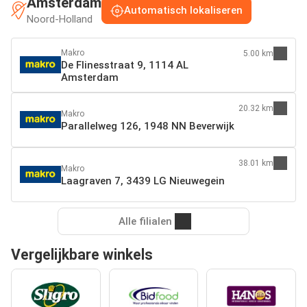
Amsterdam
Automatisch lokaliseren
Noord-Holland
Makro
5.00 km
De Flinesstraat 9, 1114 AL
Amsterdam
20.32 km
Makro
Parallelweg 126, 1948 NN Beverwijk
38.01 km
Makro
Laagraven 7, 3439 LG Nieuwegein
Alle filialen
Vergelijkbare winkels