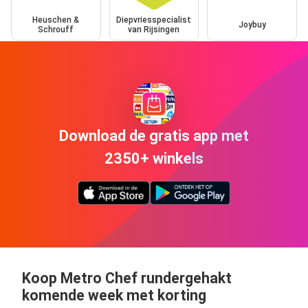
Heuschen &
Diepvriesspecialist
Joybuy
Schrouff
van Rijsingen
Download de gratis app met
2350+ winkels
Koop Metro Chef rundergehakt
komende week met korting