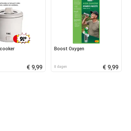
icooker
Boost Oxygen
€ 9,99
€ 9,99
8 dagen