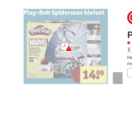
P
€
He
mo