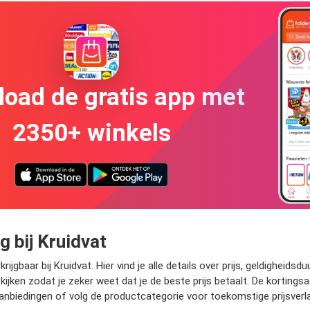
oad de gratis app met
2350+ winkels
g bij Kruidvat
jgbaar bij Kruidvat. Hier vind je alle details over prijs, geldigheid
ijken zodat je zeker weet dat je de beste prijs betaalt. De kortings
aanbiedingen of volg de productcategorie voor toekomstige prijsverla