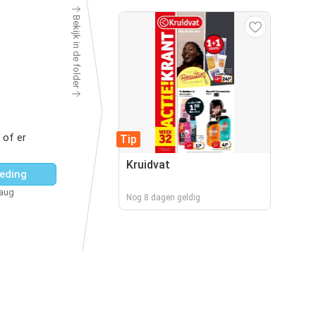
Bekijk in de folder
 of er
Tip
Kruidvat
eding
 aug
Nog 8 dagen geldig