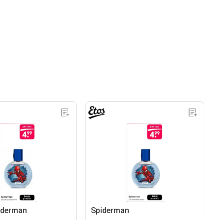
piderman
Spiderman