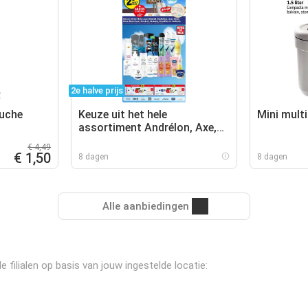
2e halve prijs
ouche
Keuze uit het hele
Mini mult
assortiment Andrélon, Axe,
Dove, Dove Men+Care,
€ 4,49
Neutral, Rexona, Vaseline en
€ 1,50
8 dagen
8 dagen
Zwitsal.
Alle aanbiedingen
filialen op basis van jouw ingestelde locatie: