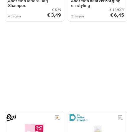
Andrelon Iedere Dag
Andrélon haarverzorging
Shampoo
en styling
€ 5,39
€ 12,90
€ 3,49
€ 6,45
4 dagen
2 dagen