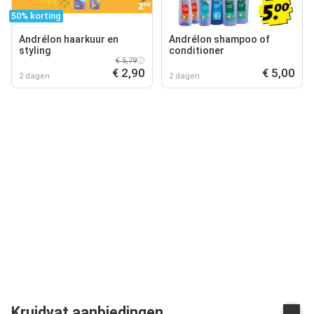
50% korting
Andrélon haarkuur en
Andrélon shampoo of
styling
conditioner
€ 5,79
€ 2,90
€ 5,00
2 dagen
2 dagen
Kruidvat aanbiedingen