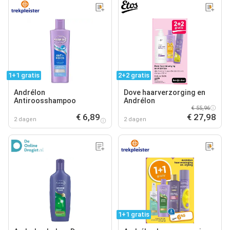
1+1 gratis
2+2 gratis
Andrélon
Dove haarverzorging en
Antiroosshampoo
Andrélon
€ 55,96
€ 6,89
€ 27,98
2 dagen
2 dagen
1+1 gratis