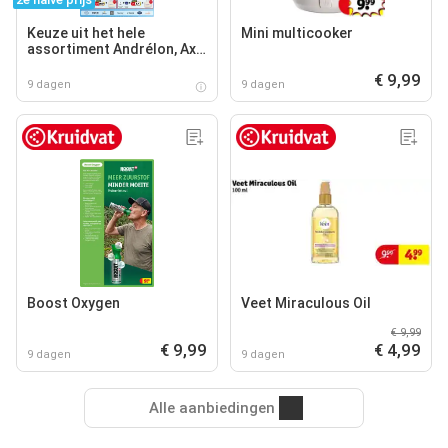
Keuze uit het hele
Mini multicooker
assortiment Andrélon, Axe,
Dove, Dove Men+Care,
€ 9,99
Neutral, Rexona, Vaseline
9 dagen
9 dagen
en Zwitsal.
Boost Oxygen
Veet Miraculous Oil
€ 9,99
€ 9,99
€ 4,99
9 dagen
9 dagen
Alle aanbiedingen