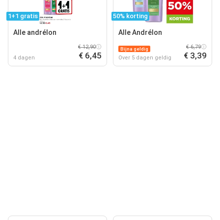
1+1 gratis
50% korting
Alle andrélon
Alle Andrélon
€ 12,90
€ 6,79
Bijna geldig
€ 6,45
€ 3,39
4 dagen
Over 5 dagen geldig