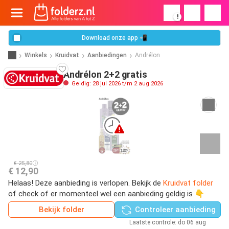
!
Download onze app 📲
Winkels
Kruidvat
Aanbiedingen
Andrélon
Andrélon 2+2 gratis
Geldig: 28 jul 2026 t/m 2 aug 2026
€ 25,80
€ 12,90
Helaas! Deze aanbieding is verlopen. Bekijk de
Kruidvat folder
of check of er momenteel wel een aanbieding geldig is 👇
Bekijk folder
Controleer aanbieding
Laatste controle: do 06 aug