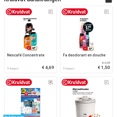
Nescafé Concentrate
Fa deodorant en douche
€ 4,49
€ 4,69
€ 1,50
9 dagen
9 dagen
2e halve prijs