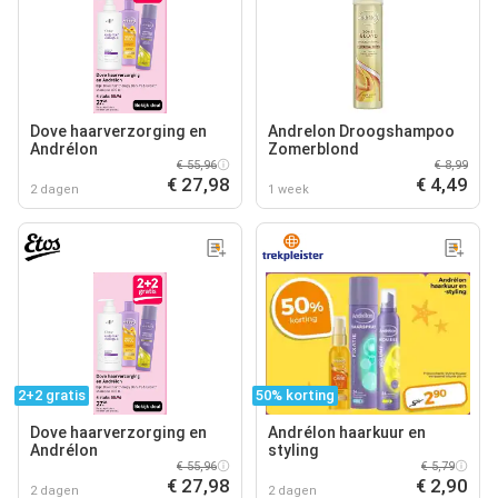
Dove haarverzorging en
Andrelon Droogshampoo
Andrélon
Zomerblond
€ 55,96
€ 8,99
€ 27,98
€ 4,49
2 dagen
1 week
2+2 gratis
50% korting
Dove haarverzorging en
Andrélon haarkuur en
Andrélon
styling
€ 55,96
€ 5,79
€ 27,98
€ 2,90
2 dagen
2 dagen