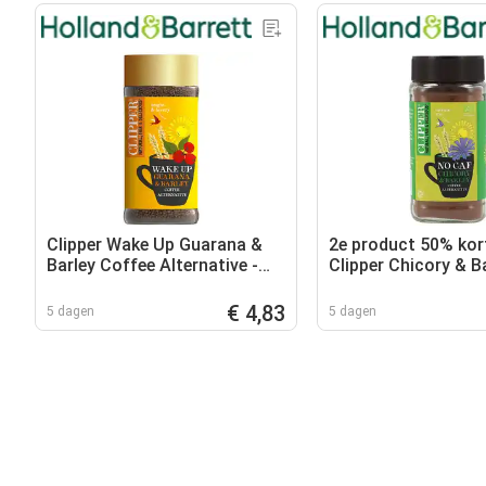
Clipper Wake Up Guarana &
2e product 50% kort
Barley Coffee Alternative -
Clipper Chicory & B
125g
Coffee Alternative 
€ 4,83
5 dagen
5 dagen