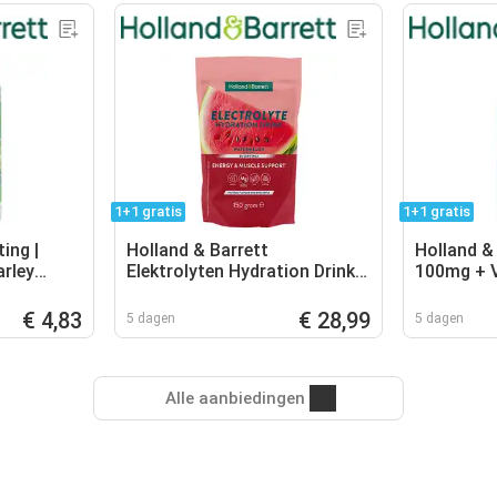
1+1 gratis
1+1 gratis
ing |
Holland & Barrett
Holland &
arley
Elektrolyten Hydration Drink
100mg + V
- 125g
Watermeloen – 150g (30
capsules
porties)
€ 4,83
€ 28,99
5 dagen
5 dagen
Alle aanbiedingen