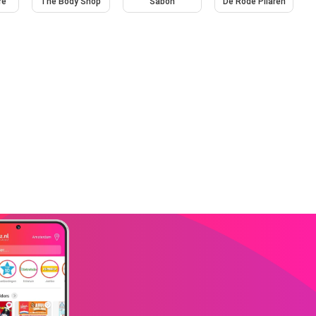
re
The Body Shop
Sabon
De Rode Pilaren