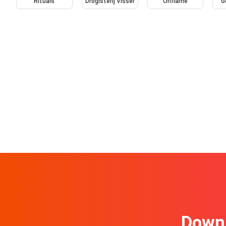
Rituals
Drogisterij Visser
Oriflame
G
Downl