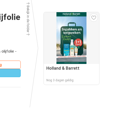
Bekijk in de folder
jfolie
lijfolie -
g
Holland & Barrett
Nog 3 dagen geldig