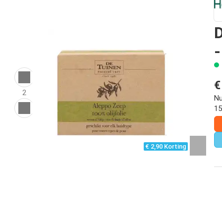
D
-
€
2
Nu
15
€ 2,90 Korting