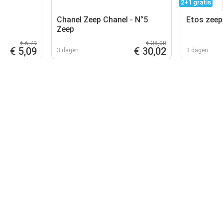
2+1 gratis
Chanel Zeep Chanel - N°5
Etos zeep
Zeep
€ 6,79
€ 38,00
€ 5,09
€ 30,02
3 dagen
3 dagen