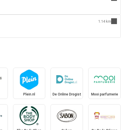
1.14 km
Plein.nl
De Online Drogist
Mooi parfumerie