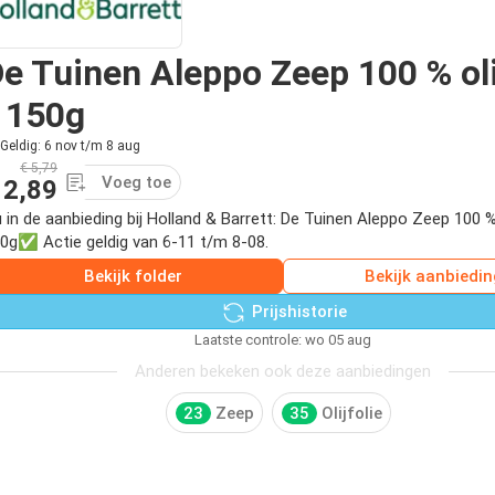
e Tuinen Aleppo Zeep 100 % oli
 150g
Geldig: 6 nov t/m 8 aug
€ 5,79
Voeg toe
 2,89
 in de aanbieding bij Holland & Barrett: De Tuinen Aleppo Zeep 100 % o
0g✅ Actie geldig van 6-11 t/m 8-08.
Bekijk folder
Bekijk aanbiedin
Prijshistorie
Laatste controle: wo 05 aug
Anderen bekeken ook deze aanbiedingen
23
Zeep
35
Olijfolie