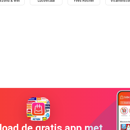
ezond & Wel
Lucovitaal
Yves Rocher
Vitaminsto
oad de gratis app met