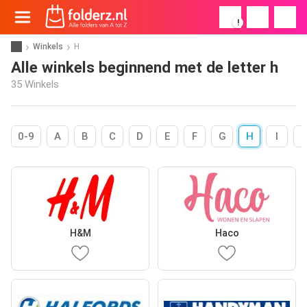
!
Winkels
H
Alle winkels beginnend met de letter h
35 Winkels
0-9
A
B
C
D
E
F
G
H
I
H&M
Haco