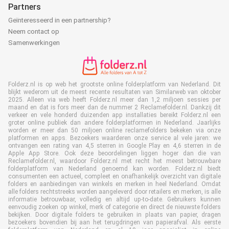
Partners
Geïnteresseerd in een partnership?
Neem contact op
Samenwerkingen
Folderz.nl is op web het grootste online folderplatform van Nederland. Dit
blijkt wederom uit de meest recente resultaten van Similarweb van oktober
2025. Alleen via web heeft Folderz.nl meer dan 1,2 miljoen sessies per
maand en dat is fors meer dan de nummer 2 Reclamefolder.nl. Dankzij dit
verkeer en vele honderd duizenden app installaties bereikt Folderz.nl een
groter online publiek dan andere folderplatformen in Nederland. Jaarlijks
worden er meer dan 50 miljoen online reclamefolders bekeken via onze
platformen en apps. Bezoekers waarderen onze service al vele jaren: we
ontvangen een rating van 4,5 sterren in Google Play en 4,6 sterren in de
Apple App Store. Ook deze beoordelingen liggen hoger dan die van
Reclamefolder.nl, waardoor Folderz.nl met recht het meest betrouwbare
folderplatform van Nederland genoemd kan worden. Folderz.nl biedt
consumenten een actueel, compleet en onafhankelijk overzicht van digitale
folders en aanbiedingen van winkels en merken in heel Nederland. Omdat
alle folders rechtstreeks worden aangeleverd door retailers en merken, is alle
informatie betrouwbaar, volledig en altijd up-to-date. Gebruikers kunnen
eenvoudig zoeken op winkel, merk of categorie en direct de nieuwste folders
bekijken. Door digitale folders te gebruiken in plaats van papier, dragen
bezoekers bovendien bij aan het terugdringen van papierafval. Als eerste