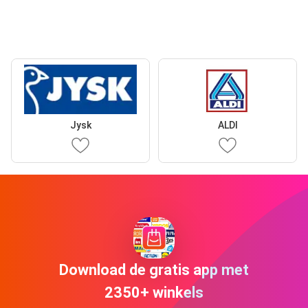
Jysk
ALDI
Download de gratis app met
2350+ winkels