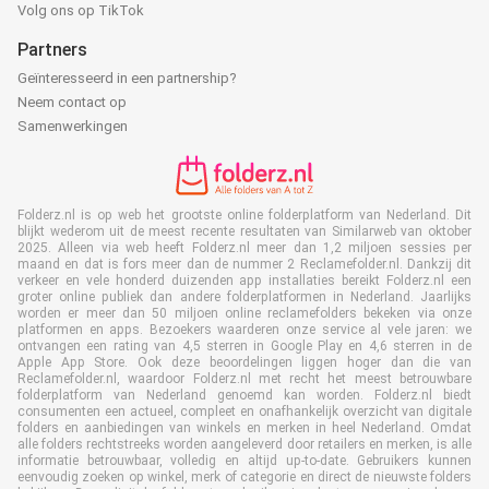
Volg ons op TikTok
Partners
Geïnteresseerd in een partnership?
Neem contact op
Samenwerkingen
Folderz.nl is op web het grootste online folderplatform van Nederland. Dit
blijkt wederom uit de meest recente resultaten van Similarweb van oktober
2025. Alleen via web heeft Folderz.nl meer dan 1,2 miljoen sessies per
maand en dat is fors meer dan de nummer 2 Reclamefolder.nl. Dankzij dit
verkeer en vele honderd duizenden app installaties bereikt Folderz.nl een
groter online publiek dan andere folderplatformen in Nederland. Jaarlijks
worden er meer dan 50 miljoen online reclamefolders bekeken via onze
platformen en apps. Bezoekers waarderen onze service al vele jaren: we
ontvangen een rating van 4,5 sterren in Google Play en 4,6 sterren in de
Apple App Store. Ook deze beoordelingen liggen hoger dan die van
Reclamefolder.nl, waardoor Folderz.nl met recht het meest betrouwbare
folderplatform van Nederland genoemd kan worden. Folderz.nl biedt
consumenten een actueel, compleet en onafhankelijk overzicht van digitale
folders en aanbiedingen van winkels en merken in heel Nederland. Omdat
alle folders rechtstreeks worden aangeleverd door retailers en merken, is alle
informatie betrouwbaar, volledig en altijd up-to-date. Gebruikers kunnen
eenvoudig zoeken op winkel, merk of categorie en direct de nieuwste folders