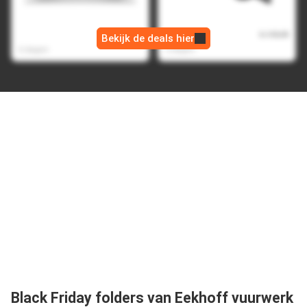
HP Pavilion SE 15-
Jbl live pro 2 tws zwart
fd1951nd
€ 715,00
€ 149,99
Bekijk de deals hier
€ 639,00
€ 99,00
6 dagen
3 dagen
Black Friday folders van Eekhoff vuurwerk