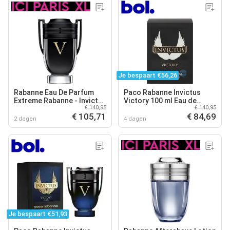
Je bespaart €56,26
Rabanne Eau De Parfum
Paco Rabanne Invictus
Extreme Rabanne - Invictus
Victory 100 ml Eau de
€ 140,95
€ 140,95
Victory Eau De Parfum
Parfum - Herenparfum
€ 105,71
€ 84,69
Extrême - 100 ML
2 dagen
4 dagen
Je bespaart €51,93