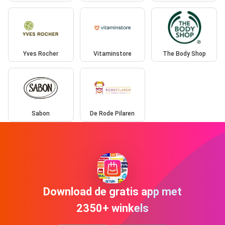
Yves Rocher
Vitaminstore
The Body Shop
Sabon
De Rode Pilaren
Download de gratis app met
2350+ winkels