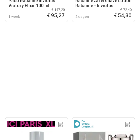
Paco Rabanne Invictus
Rabanne Aftershave Lotion
Victory Elixir 100 ml
Rabanne - Invictus
€ 147,20
€ 72,40
Parfum Intense Spray -
Aftershave Lotion
€ 95,27
€ 54,30
Herenparfum
1 week
2 dagen