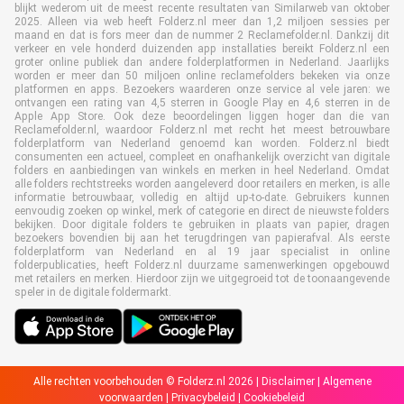
blijkt wederom uit de meest recente resultaten van Similarweb van oktober
2025. Alleen via web heeft Folderz.nl meer dan 1,2 miljoen sessies per
maand en dat is fors meer dan de nummer 2 Reclamefolder.nl. Dankzij dit
verkeer en vele honderd duizenden app installaties bereikt Folderz.nl een
groter online publiek dan andere folderplatformen in Nederland. Jaarlijks
worden er meer dan 50 miljoen online reclamefolders bekeken via onze
platformen en apps. Bezoekers waarderen onze service al vele jaren: we
ontvangen een rating van 4,5 sterren in Google Play en 4,6 sterren in de
Apple App Store. Ook deze beoordelingen liggen hoger dan die van
Reclamefolder.nl, waardoor Folderz.nl met recht het meest betrouwbare
folderplatform van Nederland genoemd kan worden. Folderz.nl biedt
consumenten een actueel, compleet en onafhankelijk overzicht van digitale
folders en aanbiedingen van winkels en merken in heel Nederland. Omdat
alle folders rechtstreeks worden aangeleverd door retailers en merken, is alle
informatie betrouwbaar, volledig en altijd up-to-date. Gebruikers kunnen
eenvoudig zoeken op winkel, merk of categorie en direct de nieuwste folders
bekijken. Door digitale folders te gebruiken in plaats van papier, dragen
bezoekers bovendien bij aan het terugdringen van papierafval. Als eerste
folderplatform van Nederland en al 19 jaar specialist in online
folderpublicaties, heeft Folderz.nl duurzame samenwerkingen opgebouwd
met retailers en merken. Hierdoor zijn we uitgegroeid tot de toonaangevende
speler in de digitale foldermarkt.
Alle rechten voorbehouden © Folderz.nl 2026 |
Disclaimer
|
Algemene
voorwaarden
|
Privacybeleid
|
Cookiebeleid