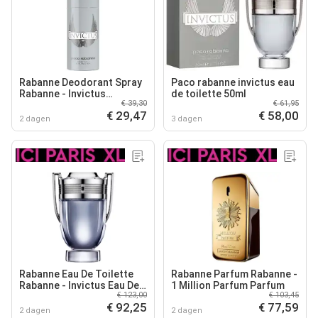
Rabanne Deodorant Spray
Paco rabanne invictus eau
Rabanne - Invictus
de toilette 50ml
€ 39,30
€ 61,95
Deodorant Spray
€ 29,47
€ 58,00
2 dagen
3 dagen
Rabanne Eau De Toilette
Rabanne Parfum Rabanne -
Rabanne - Invictus Eau De
1 Million Parfum Parfum
€ 123,00
€ 103,45
Toilette - 100 ML
€ 92,25
€ 77,59
2 dagen
2 dagen