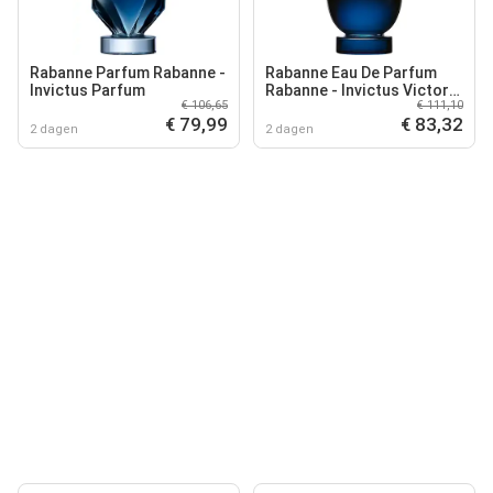
Rabanne Parfum Rabanne -
Rabanne Eau De Parfum
Invictus Parfum
Rabanne - Invictus Victory
€ 106,65
€ 111,10
Elixir Eau De Parfum - 50
€ 79,99
€ 83,32
ML
2 dagen
2 dagen