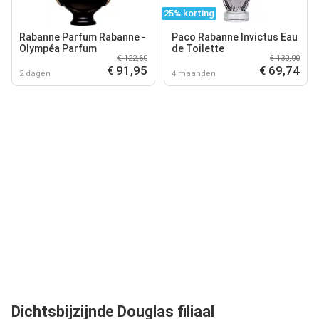
25% korting
Rabanne Parfum Rabanne -
Paco Rabanne Invictus Eau
Olympéa Parfum
de Toilette
€ 122,60
€ 130,00
€ 91,95
€ 69,74
2 dagen
4 maanden
Dichtsbijzijnde Douglas filiaal