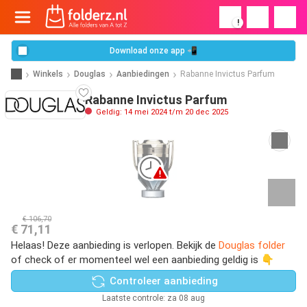
!
Download onze app 📲
Winkels
Douglas
Aanbiedingen
Rabanne Invictus Parfum
Rabanne Invictus Parfum
Geldig: 14 mei 2024 t/m 20 dec 2025
€ 106,70
€ 71,11
Helaas! Deze aanbieding is verlopen. Bekijk de
Douglas folder
of check of er momenteel wel een aanbieding geldig is 👇
Controleer aanbieding
Laatste controle: za 08 aug