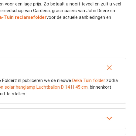
 voor een lage prijs. Zo betaalt u nooit teveel en zult u veel
s, gereedschap van Gardena, grasmaaiers van John Deere en
a-Tuin reclamefolder
voor de actuele aanbiedingen en
 Folderz.nl publiceren we de nieuwe
Deka Tuin folder
zodra
on solar hanglamp Luchtballon D 14 H 45 cm
, binnenkort
it te stellen.