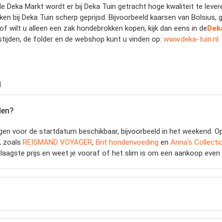
e Deka Markt wordt er bij Deka Tuin getracht hoge kwaliteit te leveren
ken bij Deka Tuin scherp geprijsd. Bijvoorbeeld kaarsen van Bolsiu
f wilt u alleen een zak hondebrokken kopen, kijk dan eens in de
Dek
stijden, de folder en de webshop kunt u vinden op:
www.deka-tuin.nl
n
den?
en voor de startdatum beschikbaar, bijvoorbeeld in het weekend. Op
n, zoals
REISMAND VOYAGER
,
Brit hondenvoeding
en
Anna's Collecti
laagste prijs en weet je vooraf of het slim is om een aankoop even u