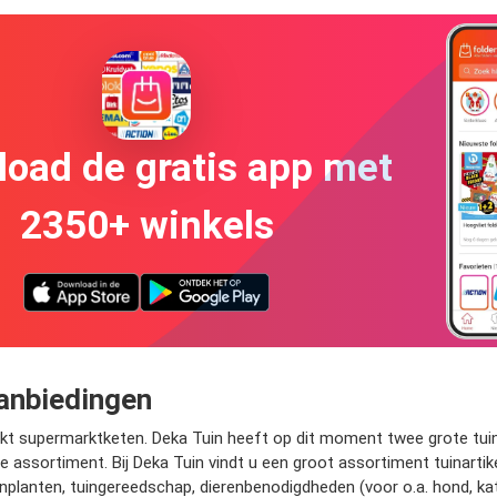
oad de gratis app met
2350+ winkels
aanbiedingen
t supermarktketen. Deka Tuin heeft op dit moment twee grote tuinc
te assortiment. Bij Deka Tuin vindt u een groot assortiment tuinarti
planten, tuingereedschap, dierenbenodigdheden (voor o.a. hond, kat,