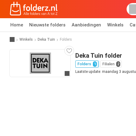
Home
Nieuwste folders
Aanbiedingen
Winkels
Ca
Winkels
Deka Tuin
Folders
Deka Tuin folder
Folders
1
Filialen
2
Laatste update: maandag 3 august
Ga naar website