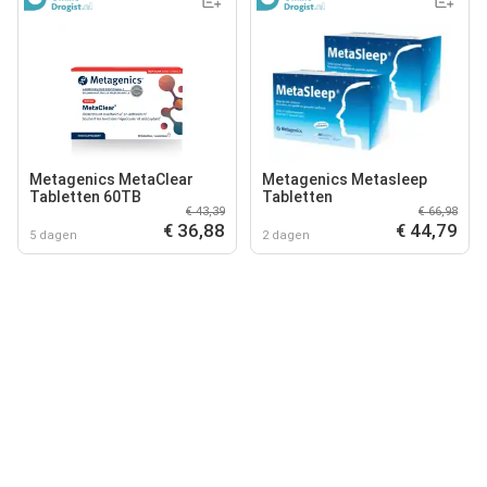
Metagenics MetaClear
Metagenics Metasleep
Tabletten 60TB
Tabletten
€ 43,39
€ 66,98
€ 36,88
€ 44,79
5 dagen
2 dagen