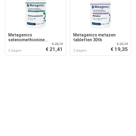
Metagenics
Metagenics metazen
selenomethionine
tabletten 30tb
€ 25,19
€ 24,19
tabletten 120tb
€ 21,41
€ 19,35
2 dagen
2 dagen