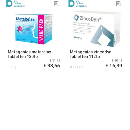
Metagenics metarelax
Metagenics zincodyn
tabletten 180tb
tabletten 112tb
€ 51,79
€ 20,49
€ 33,66
€ 16,39
1 dag
2 dagen