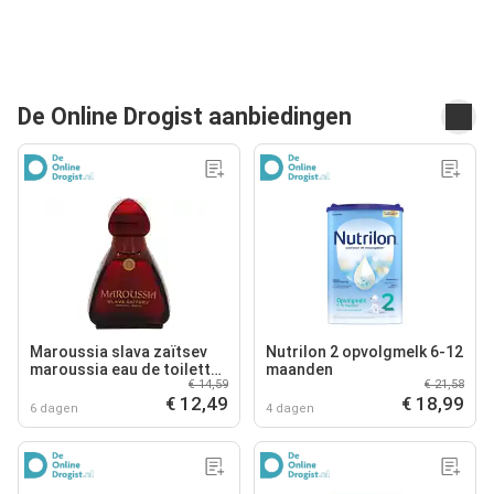
De Online Drogist aanbiedingen
Maroussia slava zaïtsev
Nutrilon 2 opvolgmelk 6-12
maroussia eau de toilette
maanden
€ 14,59
€ 21,58
100ml
€ 12,49
€ 18,99
6 dagen
4 dagen