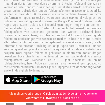
2025. Alleen via web heeft Folderz.nl meer dan 1,2 miljoen sessies per
maand en dat is fors meer dan de nummer 2 Reclamefolder.nl. Dankzij dit
verkeer en vele honderd duizenden app installaties bereikt Folderz.nl een
groter online publiek dan andere folderplatformen in Nederland. Jaarlijks
worden er meer dan 50 miljoen online reclamefolders bekeken via onze
platformen en apps. Bezoekers waarderen onze service al vele jaren: we
ontvangen een rating van 4,5 sterren in Google Play en 4,6 sterren in de
Apple App Store. Ook deze beoordelingen liggen hoger dan die van
Reclamefolder.nl, waardoor Folderz.nl met recht het meest betrouwbare
folderplatform van Nederland genoemd kan worden. Folderz.nl biedt
consumenten een actueel, compleet en onafhankelijk overzicht van digitale
folders en aanbiedingen van winkels en merken in heel Nederland. Omdat
alle folders rechtstreeks worden aangeleverd door retailers en merken, is alle
informatie betrouwbaar, volledig en altijd up-to-date. Gebruikers kunnen
eenvoudig zoeken op winkel, merk of categorie en direct de nieuwste folders
bekijken. Door digitale folders te gebruiken in plaats van papier, dragen
bezoekers bovendien bij aan het terugdringen van papierafval. Als eerste
folderplatform van Nederland en al 19 jaar specialist in online
folderpublicaties, heeft Folderz.nl duurzame samenwerkingen opgebouwd
met retailers en merken. Hierdoor zijn we uitgegroeid tot de toonaangevende
speler in de digitale foldermarkt.
Alle rechten voorbehouden © Folderz.nl 2026 |
Disclaimer
|
Algemene
voorwaarden
|
Privacybeleid
|
Cookiebeleid