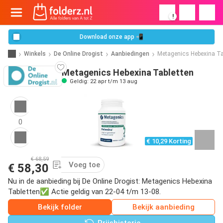
!
Download onze app 📲
Winkels
De Online Drogist
Aanbiedingen
Metagenics Hebexina Ta
Metagenics Hebexina Tabletten
Geldig: 22 apr t/m 13 aug
0
€ 10,29 Korting
€ 68,59
Voeg toe
€ 58,30
Nu in de aanbieding bij De Online Drogist: Metagenics Hebexina
Tabletten✅ Actie geldig van 22-04 t/m 13-08.
Bekijk folder
Bekijk aanbieding
Prijshistorie