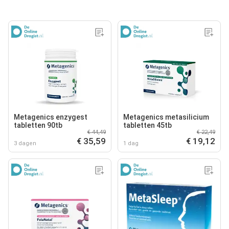
Metagenics enzygest
Metagenics metasilicium
tabletten 90tb
tabletten 45tb
€ 44,49
€ 22,49
€ 35,59
€ 19,12
3 dagen
1 dag