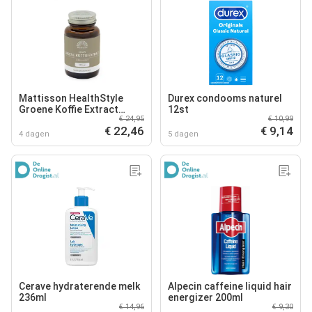
Mattisson HealthStyle
Durex condooms naturel
Groene Koffie Extract
12st
€ 24,95
€ 10,99
Capsules
€ 22,46
€ 9,14
4 dagen
5 dagen
Cerave hydraterende melk
Alpecin caffeine liquid hair
236ml
energizer 200ml
€ 14,96
€ 9,30