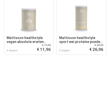
Mattisson healthstyle
Mattisson healthstyle
vegan absolute erwten
sport wei proteïne poeder
€ 14,95
€ 29,95
proteïne poeder naturel
vanille 450gr
€ 11,96
€ 26,96
6 dagen
5 dagen