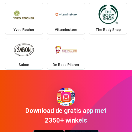
Yves Rocher
Vitaminstore
The Body Shop
Sabon
De Rode Pilaren
Download de gratis app met
2350+ winkels