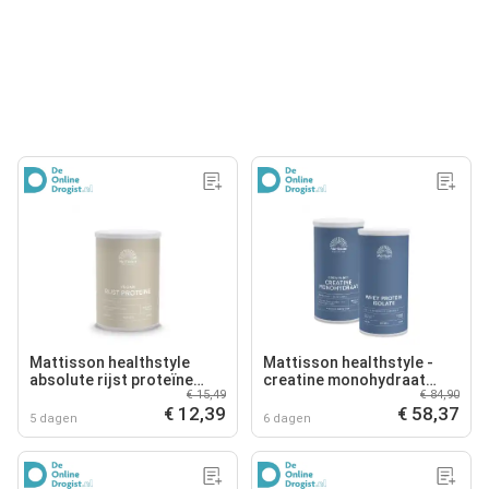
Mattisson healthstyle
Mattisson healthstyle -
absolute rijst proteïne
creatine monohydraat
€ 15,49
€ 84,90
poeder
poeder en sport wei
€ 12,39
€ 58,37
proteïne poeder
5 dagen
6 dagen