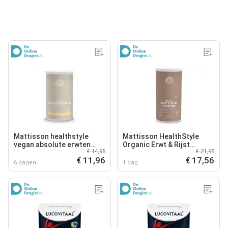
Mattisson healthstyle
Mattisson HealthStyle
vegan absolute erwten
Organic Erwt & Rijst
€ 14,95
€ 21,95
proteïne poeder vanille
Proteine Natural Poeder
€ 11,96
€ 17,56
500GR
6 dagen
1 dag