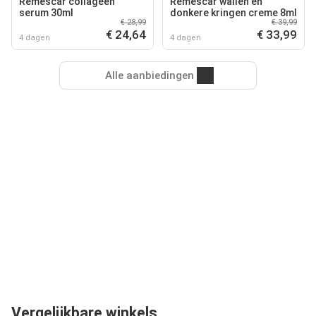
Remescar collageen
Remescar wallen en
serum 30ml
donkere kringen creme 8ml
€ 28,99
€ 39,99
€ 24,64
€ 33,99
4 dagen
4 dagen
Alle aanbiedingen
Vergelijkbare winkels