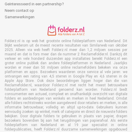
Geïnteresseerd in een partnership?
Neem contact op
Samenwerkingen
Folderz.nl is op web het grootste online folderplatform van Nederland. Dit
blijkt wederom uit de meest recente resultaten van Similarweb van oktober
2025. Alleen via web heeft Folderz.nl meer dan 1,2 miljoen sessies per
maand en dat is fors meer dan de nummer 2 Reclamefolder.nl. Dankzij dit
verkeer en vele honderd duizenden app installaties bereikt Folderz.nl een
groter online publiek dan andere folderplatformen in Nederland. Jaarlijks
worden er meer dan 50 miljoen online reclamefolders bekeken via onze
platformen en apps. Bezoekers waarderen onze service al vele jaren: we
ontvangen een rating van 4,5 sterren in Google Play en 4,6 sterren in de
Apple App Store. Ook deze beoordelingen liggen hoger dan die van
Reclamefolder.nl, waardoor Folderz.nl met recht het meest betrouwbare
folderplatform van Nederland genoemd kan worden. Folderz.nl biedt
consumenten een actueel, compleet en onafhankelijk overzicht van digitale
folders en aanbiedingen van winkels en merken in heel Nederland. Omdat
alle folders rechtstreeks worden aangeleverd door retailers en merken, is alle
informatie betrouwbaar, volledig en altijd up-to-date. Gebruikers kunnen
eenvoudig zoeken op winkel, merk of categorie en direct de nieuwste folders
bekijken. Door digitale folders te gebruiken in plaats van papier, dragen
bezoekers bovendien bij aan het terugdringen van papierafval. Als eerste
folderplatform van Nederland en al 19 jaar specialist in online
folderpublicaties, heeft Folderz.nl duurzame samenwerkingen opgebouwd