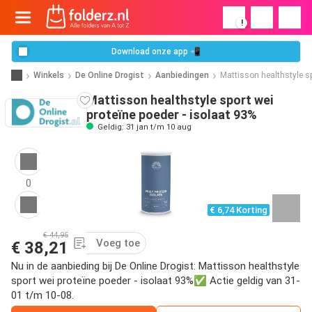
!
Download onze app 📲
Winkels
De Online Drogist
Aanbiedingen
Mattisson healthstyle sp
Mattisson healthstyle sport wei
proteïne poeder - isolaat 93%
Geldig: 31 jan t/m 10 aug
0
€ 6,74 Korting
€ 44,95
Voeg toe
€ 38,21
Nu in de aanbieding bij De Online Drogist: Mattisson healthstyle
sport wei proteïne poeder - isolaat 93%✅ Actie geldig van 31-
01 t/m 10-08.