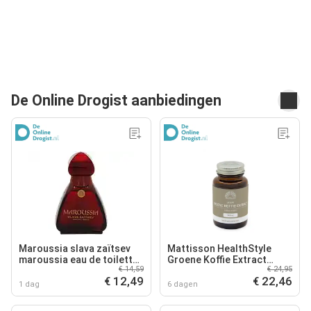
De Online Drogist aanbiedingen
Maroussia slava zaïtsev
Mattisson HealthStyle
maroussia eau de toilette
Groene Koffie Extract
€ 14,59
€ 24,95
100ml
Capsules
€ 12,49
€ 22,46
1 dag
6 dagen