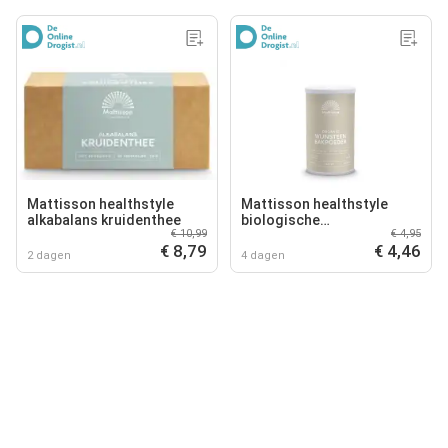
Mattisson healthstyle
Mattisson healthstyle
alkabalans kruidenthee
biologische
€ 10,99
€ 4,95
wijnsteenbakpoeder
€ 8,79
€ 4,46
2 dagen
4 dagen