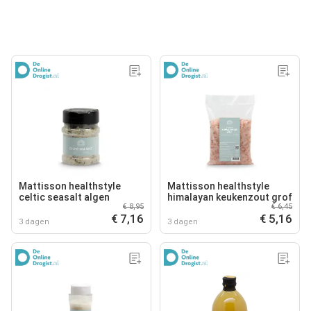
Mattisson healthstyle
Mattisson healthstyle
celtic seasalt algen
himalayan keukenzout grof
€ 8,95
€ 6,45
€ 7,16
€ 5,16
3 dagen
3 dagen