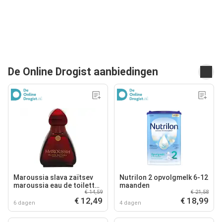
De Online Drogist aanbiedingen
Maroussia slava zaïtsev
Nutrilon 2 opvolgmelk 6-12
maroussia eau de toilette
maanden
€ 14,59
€ 21,58
100ml
€ 12,49
€ 18,99
6 dagen
4 dagen