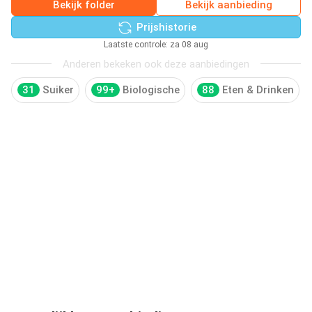
Bekijk folder
Bekijk aanbieding
Prijshistorie
Laatste controle: za 08 aug
Anderen bekeken ook deze aanbiedingen
31
Suiker
99+
Biologische
88
Eten & Drinken