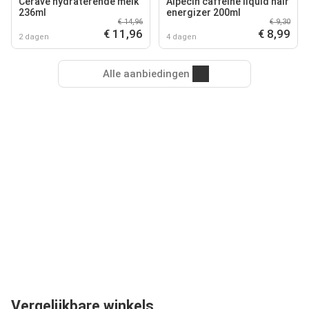
Cerave hydraterende melk
Alpecin caffeine liquid hair
236ml
energizer 200ml
€ 14,96
€ 9,30
€ 11,96
€ 8,99
2 dagen
4 dagen
Alle aanbiedingen
Vergelijkbare winkels