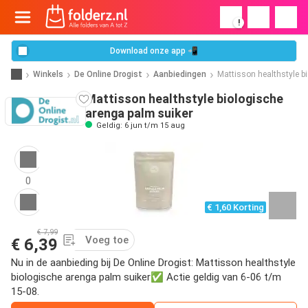
!
Download onze app 📲
Winkels
De Online Drogist
Aanbiedingen
Mattisson healthstyle b
Mattisson healthstyle biologische
arenga palm suiker
Geldig: 6 jun t/m 15 aug
0
€ 1,60 Korting
€ 7,99
Voeg toe
€ 6,39
Nu in de aanbieding bij De Online Drogist: Mattisson healthstyle
biologische arenga palm suiker✅ Actie geldig van 6-06 t/m
15-08.