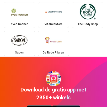
Yves Rocher
Vitaminstore
The Body Shop
Sabon
De Rode Pilaren
Download de gratis app met
2350+ winkels