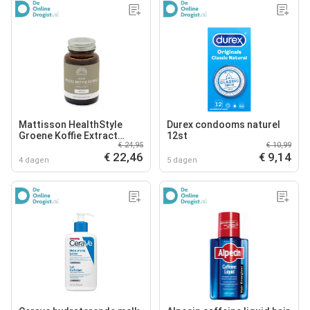
Mattisson HealthStyle
Durex condooms naturel
Groene Koffie Extract
12st
€ 24,95
€ 10,99
Capsules
€ 22,46
€ 9,14
4 dagen
5 dagen