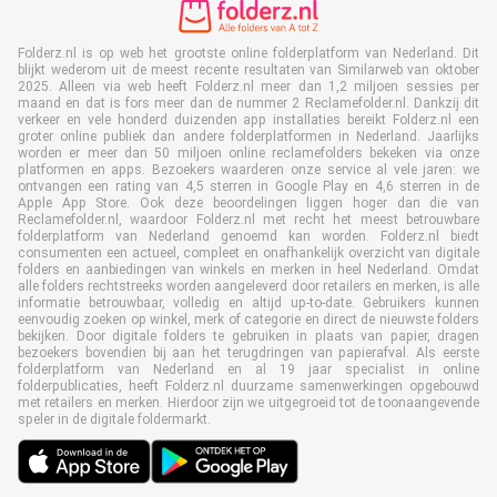
Folderz.nl is op web het grootste online folderplatform van Nederland. Dit
blijkt wederom uit de meest recente resultaten van Similarweb van oktober
2025. Alleen via web heeft Folderz.nl meer dan 1,2 miljoen sessies per
maand en dat is fors meer dan de nummer 2 Reclamefolder.nl. Dankzij dit
verkeer en vele honderd duizenden app installaties bereikt Folderz.nl een
groter online publiek dan andere folderplatformen in Nederland. Jaarlijks
worden er meer dan 50 miljoen online reclamefolders bekeken via onze
platformen en apps. Bezoekers waarderen onze service al vele jaren: we
ontvangen een rating van 4,5 sterren in Google Play en 4,6 sterren in de
Apple App Store. Ook deze beoordelingen liggen hoger dan die van
Reclamefolder.nl, waardoor Folderz.nl met recht het meest betrouwbare
folderplatform van Nederland genoemd kan worden. Folderz.nl biedt
consumenten een actueel, compleet en onafhankelijk overzicht van digitale
folders en aanbiedingen van winkels en merken in heel Nederland. Omdat
alle folders rechtstreeks worden aangeleverd door retailers en merken, is alle
informatie betrouwbaar, volledig en altijd up-to-date. Gebruikers kunnen
eenvoudig zoeken op winkel, merk of categorie en direct de nieuwste folders
bekijken. Door digitale folders te gebruiken in plaats van papier, dragen
bezoekers bovendien bij aan het terugdringen van papierafval. Als eerste
folderplatform van Nederland en al 19 jaar specialist in online
folderpublicaties, heeft Folderz.nl duurzame samenwerkingen opgebouwd
met retailers en merken. Hierdoor zijn we uitgegroeid tot de toonaangevende
speler in de digitale foldermarkt.