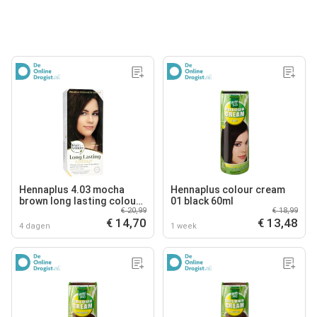
Hennaplus 4.03 mocha
Hennaplus colour cream
brown long lasting colours
01 black 60ml
€ 20,99
€ 18,99
100ml
€ 14,70
€ 13,48
4 dagen
1 week