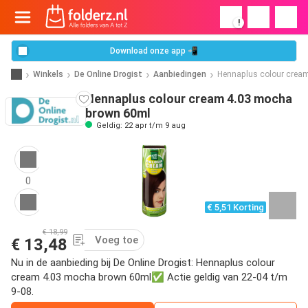
!
Download onze app 📲
Winkels
De Online Drogist
Aanbiedingen
Hennaplus colour crea
Hennaplus colour cream 4.03 mocha
brown 60ml
Geldig: 22 apr t/m 9 aug
0
€ 5,51 Korting
€ 18,99
Voeg toe
€ 13,48
Nu in de aanbieding bij De Online Drogist: Hennaplus colour
cream 4.03 mocha brown 60ml✅ Actie geldig van 22-04 t/m
9-08.