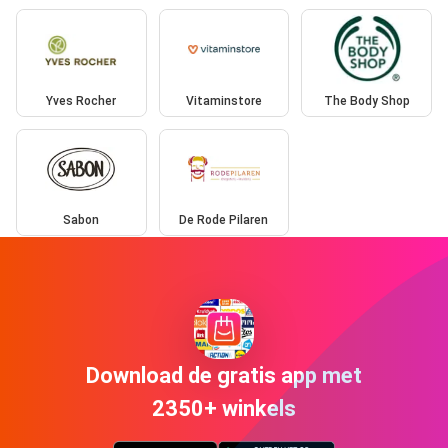
Yves Rocher
Vitaminstore
The Body Shop
Sabon
De Rode Pilaren
Download de gratis app met
2350+ winkels