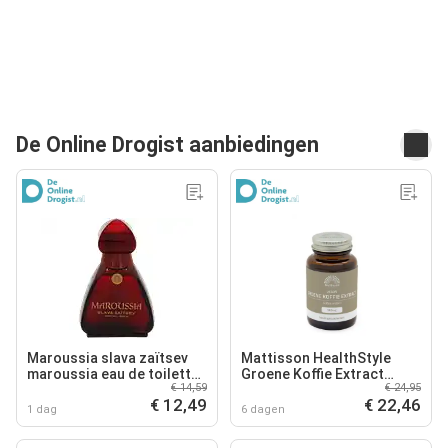
De Online Drogist aanbiedingen
Maroussia slava zaïtsev
Mattisson HealthStyle
maroussia eau de toilette
Groene Koffie Extract
€ 14,59
€ 24,95
100ml
Capsules
€ 12,49
€ 22,46
1 dag
6 dagen