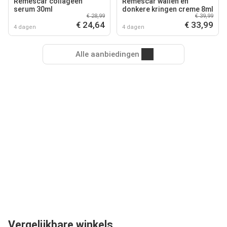
Remescar collageen
Remescar wallen en
serum 30ml
donkere kringen creme 8ml
€ 28,99
€ 39,99
€ 24,64
€ 33,99
4 dagen
4 dagen
Alle aanbiedingen
Vergelijkbare winkels