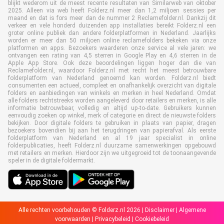
blijkt wederom uit de meest recente resultaten van Similarweb van oktober
2025. Alleen via web heeft Folderz.nl meer dan 1,2 miljoen sessies per
maand en dat is fors meer dan de nummer 2 Reclamefolder.nl. Dankzij dit
verkeer en vele honderd duizenden app installaties bereikt Folderz.nl een
groter online publiek dan andere folderplatformen in Nederland. Jaarlijks
worden er meer dan 50 miljoen online reclamefolders bekeken via onze
platformen en apps. Bezoekers waarderen onze service al vele jaren: we
ontvangen een rating van 4,5 sterren in Google Play en 4,6 sterren in de
Apple App Store. Ook deze beoordelingen liggen hoger dan die van
Reclamefolder.nl, waardoor Folderz.nl met recht het meest betrouwbare
folderplatform van Nederland genoemd kan worden. Folderz.nl biedt
consumenten een actueel, compleet en onafhankelijk overzicht van digitale
folders en aanbiedingen van winkels en merken in heel Nederland. Omdat
alle folders rechtstreeks worden aangeleverd door retailers en merken, is alle
informatie betrouwbaar, volledig en altijd up-to-date. Gebruikers kunnen
eenvoudig zoeken op winkel, merk of categorie en direct de nieuwste folders
bekijken. Door digitale folders te gebruiken in plaats van papier, dragen
bezoekers bovendien bij aan het terugdringen van papierafval. Als eerste
folderplatform van Nederland en al 19 jaar specialist in online
folderpublicaties, heeft Folderz.nl duurzame samenwerkingen opgebouwd
met retailers en merken. Hierdoor zijn we uitgegroeid tot de toonaangevende
speler in de digitale foldermarkt.
Alle rechten voorbehouden © Folderz.nl 2026 |
Disclaimer
|
Algemene
voorwaarden
|
Privacybeleid
|
Cookiebeleid