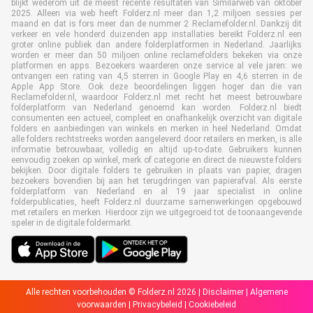
blijkt wederom uit de meest recente resultaten van Similarweb van oktober
2025. Alleen via web heeft Folderz.nl meer dan 1,2 miljoen sessies per
maand en dat is fors meer dan de nummer 2 Reclamefolder.nl. Dankzij dit
verkeer en vele honderd duizenden app installaties bereikt Folderz.nl een
groter online publiek dan andere folderplatformen in Nederland. Jaarlijks
worden er meer dan 50 miljoen online reclamefolders bekeken via onze
platformen en apps. Bezoekers waarderen onze service al vele jaren: we
ontvangen een rating van 4,5 sterren in Google Play en 4,6 sterren in de
Apple App Store. Ook deze beoordelingen liggen hoger dan die van
Reclamefolder.nl, waardoor Folderz.nl met recht het meest betrouwbare
folderplatform van Nederland genoemd kan worden. Folderz.nl biedt
consumenten een actueel, compleet en onafhankelijk overzicht van digitale
folders en aanbiedingen van winkels en merken in heel Nederland. Omdat
alle folders rechtstreeks worden aangeleverd door retailers en merken, is alle
informatie betrouwbaar, volledig en altijd up-to-date. Gebruikers kunnen
eenvoudig zoeken op winkel, merk of categorie en direct de nieuwste folders
bekijken. Door digitale folders te gebruiken in plaats van papier, dragen
bezoekers bovendien bij aan het terugdringen van papierafval. Als eerste
folderplatform van Nederland en al 19 jaar specialist in online
folderpublicaties, heeft Folderz.nl duurzame samenwerkingen opgebouwd
met retailers en merken. Hierdoor zijn we uitgegroeid tot de toonaangevende
speler in de digitale foldermarkt.
Alle rechten voorbehouden © Folderz.nl 2026 |
Disclaimer
|
Algemene
voorwaarden
|
Privacybeleid
|
Cookiebeleid