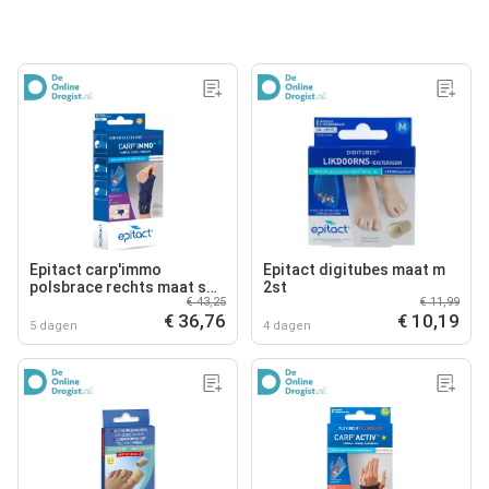
Epitact carp'immo
Epitact digitubes maat m
polsbrace rechts maat s
2st
€ 43,25
€ 11,99
1st
€ 36,76
€ 10,19
5 dagen
4 dagen