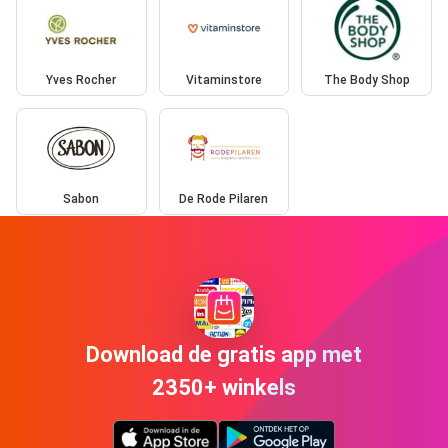
Yves Rocher
Vitaminstore
The Body Shop
Sabon
De Rode Pilaren
Download de gratis app met
2350+ winkels