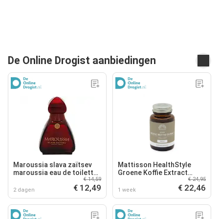
De Online Drogist aanbiedingen
Maroussia slava zaïtsev
Mattisson HealthStyle
maroussia eau de toilette
Groene Koffie Extract
€ 14,59
€ 24,95
100ml
Capsules
€ 12,49
€ 22,46
2 dagen
1 week