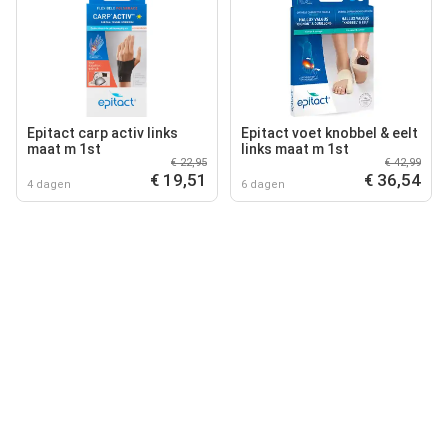
Epitact carp activ links
Epitact voet knobbel & eelt
maat m 1st
links maat m 1st
€ 22,95
€ 42,99
€ 19,51
€ 36,54
4 dagen
6 dagen