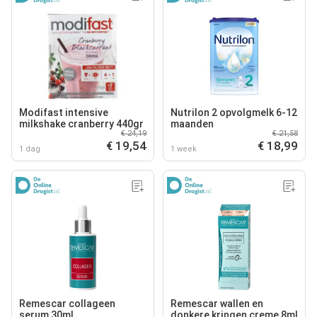
Modifast intensive
Nutrilon 2 opvolgmelk 6-12
milkshake cranberry 440gr
maanden
€ 24,19
€ 21,58
€ 19,54
€ 18,99
1 dag
1 week
Remescar collageen
Remescar wallen en
serum 30ml
donkere kringen creme 8ml