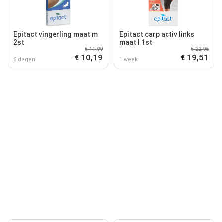
Epitact vingerling maat m
Epitact carp activ links
2st
maat l 1st
€ 11,99
€ 22,95
€ 10,19
€ 19,51
6 dagen
1 week