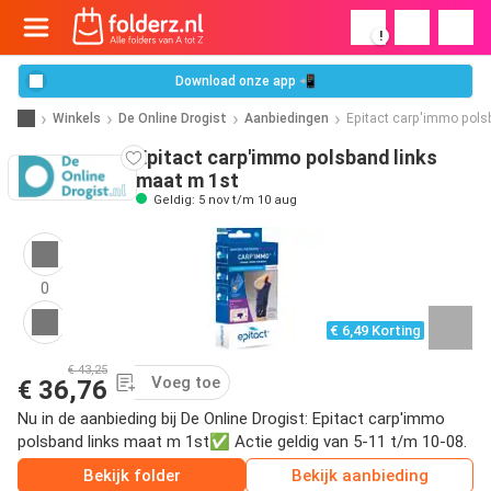
!
Download onze app 📲
Winkels
De Online Drogist
Aanbiedingen
Epitact carp'immo pols
Epitact carp'immo polsband links
maat m 1st
Geldig: 5 nov t/m 10 aug
0
€ 6,49 Korting
€ 43,25
Voeg toe
€ 36,76
Nu in de aanbieding bij De Online Drogist: Epitact carp'immo
polsband links maat m 1st✅ Actie geldig van 5-11 t/m 10-08.
Bekijk folder
Bekijk aanbieding