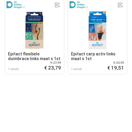
Epitact flexibele
Epitact carp activ links
duimbrace links maat s 1st
maat s 1st
€ 27,99
€ 22,95
€ 23,79
€ 19,51
1 week
1 week