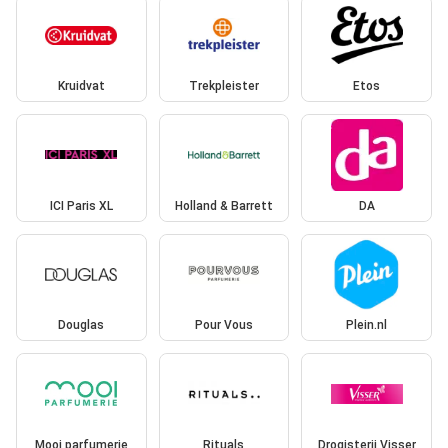
Kruidvat
Trekpleister
Etos
ICI Paris XL
Holland & Barrett
DA
Douglas
Pour Vous
Plein.nl
Mooi parfumerie
Rituals
Drogisterij Visser