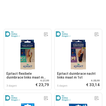
Epitact flexibele
Epitact duimbrace nacht
duimbrace links maat m
links maat m 1st
€ 27,99
€ 38,99
1st
€ 23,79
€ 33,14
3 dagen
5 dagen