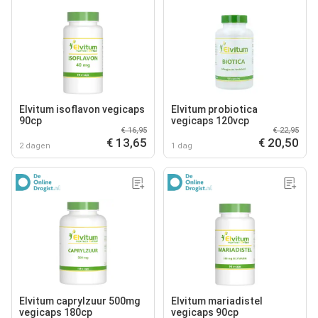
Elvitum isoflavon vegicaps
Elvitum probiotica
90cp
vegicaps 120vcp
€ 16,95
€ 22,95
€ 13,65
€ 20,50
2 dagen
1 dag
Elvitum caprylzuur 500mg
Elvitum mariadistel
vegicaps 180cp
vegicaps 90cp