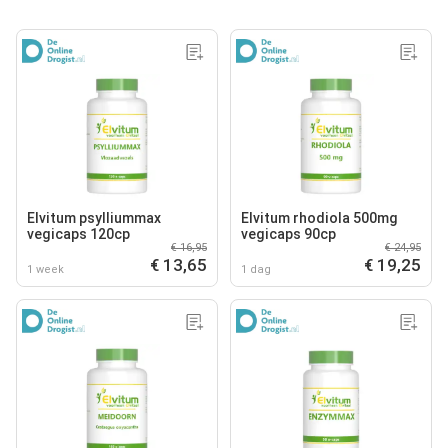
Elvitum psylliummax
Elvitum rhodiola 500mg
vegicaps 120cp
vegicaps 90cp
€ 16,95
€ 24,95
€ 13,65
€ 19,25
1 week
1 dag