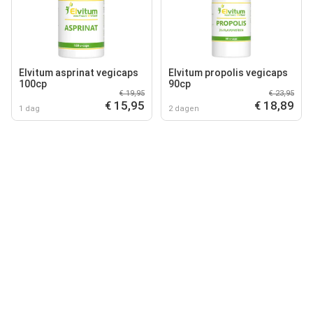
Elvitum asprinat vegicaps
Elvitum propolis vegicaps
100cp
90cp
€ 19,95
€ 23,95
€ 15,95
€ 18,89
1 dag
2 dagen