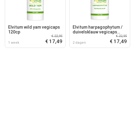
Elvitum wild yam vegicaps
Elvitum harpagophytum /
120cp
duivelsklauw vegicaps
€ 22,95
€ 22,95
120cp
€ 17,49
€ 17,49
1 week
2 dagen