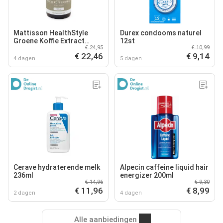
Mattisson HealthStyle
Durex condooms naturel
Groene Koffie Extract
12st
€ 24,95
€ 10,99
Capsules
€ 22,46
€ 9,14
4 dagen
5 dagen
Cerave hydraterende melk
Alpecin caffeine liquid hair
236ml
energizer 200ml
€ 14,96
€ 9,30
€ 11,96
€ 8,99
2 dagen
4 dagen
Alle aanbiedingen