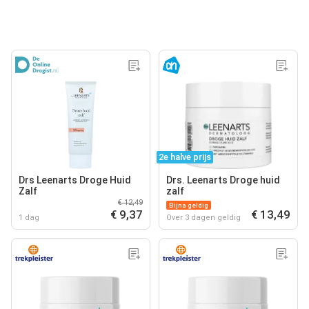
2e halve prijs
Drs Leenarts Droge Huid
Drs. Leenarts Droge huid
Zalf
zalf
€ 12,49
Bijna geldig
€ 9,37
€ 13,49
1 dag
Over 3 dagen geldig