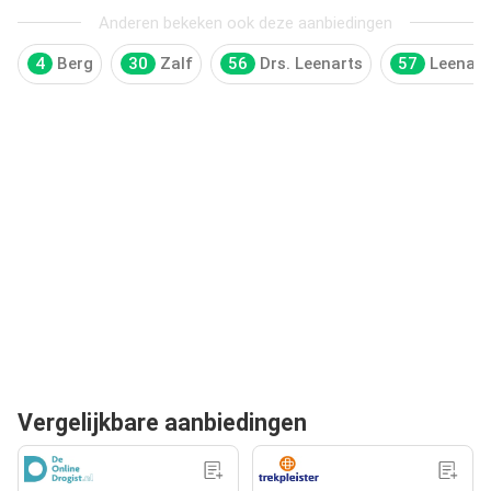
Anderen bekeken ook deze aanbiedingen
4
Berg
30
Zalf
56
Drs. Leenarts
57
Leenart
Vergelijkbare aanbiedingen