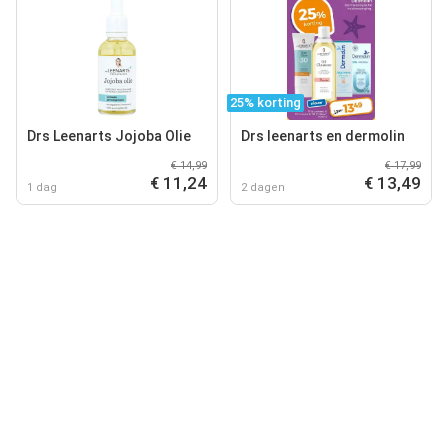
25% korting
Drs Leenarts Jojoba Olie
Drs leenarts en dermolin
€ 14,99
€ 17,99
€ 11,24
€ 13,49
1 dag
2 dagen