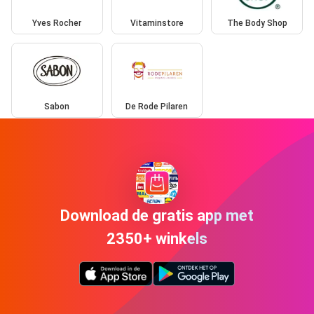
Yves Rocher
Vitaminstore
The Body Shop
Sabon
De Rode Pilaren
Download de gratis app met
2350+ winkels