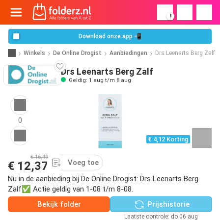
!
Download onze app 📲
Winkels
De Online Drogist
Aanbiedingen
Drs Leenarts Berg Zalf
Drs Leenarts Berg Zalf
Geldig: 1 aug t/m 8 aug
0
€ 4,12 Korting
€ 16,49
Voeg toe
€ 12,37
Nu in de aanbieding bij De Online Drogist: Drs Leenarts Berg
Zalf✅ Actie geldig van 1-08 t/m 8-08.
Bekijk folder
Prijshistorie
Laatste controle: do 06 aug