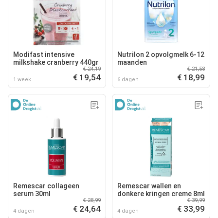
Modifast intensive
Nutrilon 2 opvolgmelk 6-12
milkshake cranberry 440gr
maanden
€ 24,19
€ 21,58
€ 19,54
€ 18,99
1 week
6 dagen
Remescar collageen
Remescar wallen en
serum 30ml
donkere kringen creme 8ml
€ 28,99
€ 39,99
€ 24,64
€ 33,99
4 dagen
4 dagen