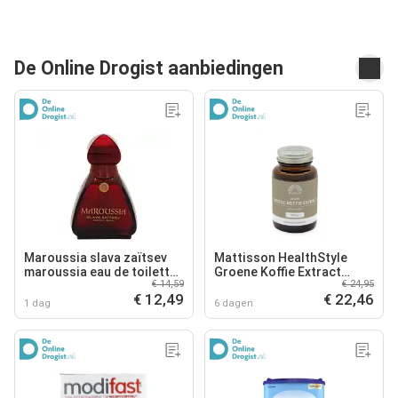
De Online Drogist aanbiedingen
Maroussia slava zaïtsev
Mattisson HealthStyle
maroussia eau de toilette
Groene Koffie Extract
€ 14,59
€ 24,95
100ml
Capsules
€ 12,49
€ 22,46
1 dag
6 dagen