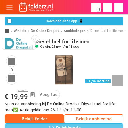
!
Download onze app 📲
Winkels
De Online Drogist
Aanbiedingen
Diesel fuel for life men
Diesel fuel for life men
Geldig: 26 nov t/m 11 aug
0
€ 0,96 Korting
€ 20,95
Voeg toe
€ 19,99
Nu in de aanbieding bij De Online Drogist: Diesel fuel for life
men✅ Actie geldig van 26-11 t/m 11-08.
Bekijk folder
Bekijk aanbieding
Prijshistorie