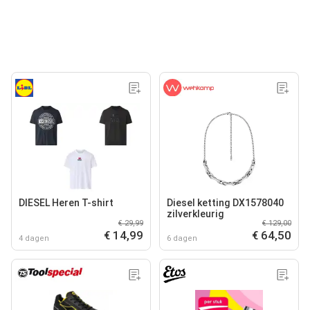
DIESEL Heren T-shirt
Diesel ketting DX1578040
zilverkleurig
€ 29,99
€ 129,00
€ 14,99
€ 64,50
4 dagen
6 dagen