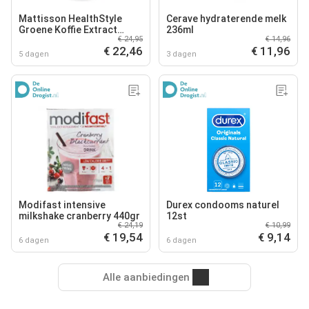
Mattisson HealthStyle
Cerave hydraterende melk
Groene Koffie Extract
236ml
€ 24,95
€ 14,96
Capsules
€ 22,46
€ 11,96
5 dagen
3 dagen
Modifast intensive
Durex condooms naturel
milkshake cranberry 440gr
12st
€ 24,19
€ 10,99
€ 19,54
€ 9,14
6 dagen
6 dagen
Alle aanbiedingen