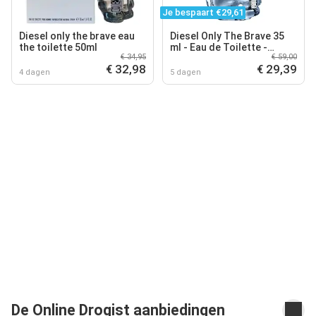
Je bespaart €29,61
Diesel only the brave eau
Diesel Only The Brave 35
the toilette 50ml
ml - Eau de Toilette -
€ 34,95
€ 59,00
Herenparfum
€ 32,98
€ 29,39
4 dagen
5 dagen
De Online Drogist aanbiedingen