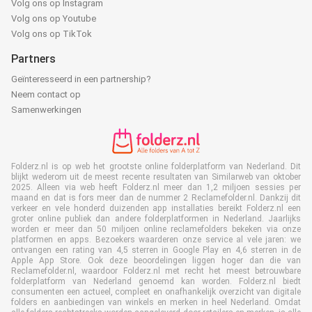
Volg ons op Instagram
Volg ons op Youtube
Volg ons op TikTok
Partners
Geïnteresseerd in een partnership?
Neem contact op
Samenwerkingen
Folderz.nl is op web het grootste online folderplatform van Nederland. Dit
blijkt wederom uit de meest recente resultaten van Similarweb van oktober
2025. Alleen via web heeft Folderz.nl meer dan 1,2 miljoen sessies per
maand en dat is fors meer dan de nummer 2 Reclamefolder.nl. Dankzij dit
verkeer en vele honderd duizenden app installaties bereikt Folderz.nl een
groter online publiek dan andere folderplatformen in Nederland. Jaarlijks
worden er meer dan 50 miljoen online reclamefolders bekeken via onze
platformen en apps. Bezoekers waarderen onze service al vele jaren: we
ontvangen een rating van 4,5 sterren in Google Play en 4,6 sterren in de
Apple App Store. Ook deze beoordelingen liggen hoger dan die van
Reclamefolder.nl, waardoor Folderz.nl met recht het meest betrouwbare
folderplatform van Nederland genoemd kan worden. Folderz.nl biedt
consumenten een actueel, compleet en onafhankelijk overzicht van digitale
folders en aanbiedingen van winkels en merken in heel Nederland. Omdat