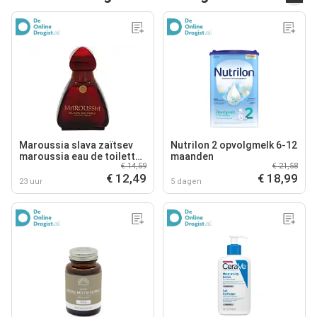
Maroussia slava zaïtsev
Nutrilon 2 opvolgmelk 6-12
maroussia eau de toilette
maanden
€ 14,59
€ 21,58
100ml
€ 12,49
€ 18,99
23 uur
5 dagen