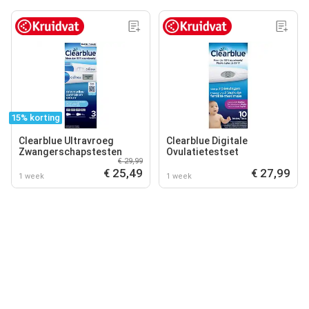
15% korting
Clearblue Ultravroeg
Clearblue Digitale
Zwangerschapstesten
Ovulatietestset
€ 29,99
€ 25,49
€ 27,99
1 week
1 week