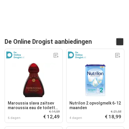
De Online Drogist aanbiedingen
Maroussia slava zaïtsev
Nutrilon 2 opvolgmelk 6-12
maroussia eau de toilette
maanden
€ 14,59
€ 21,58
100ml
€ 12,49
€ 18,99
6 dagen
4 dagen