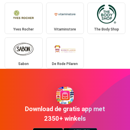
Yves Rocher
Vitaminstore
The Body Shop
Sabon
De Rode Pilaren
Download de gratis app met
2350+ winkels