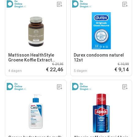
Mattisson HealthStyle
Durex condooms naturel
Groene Koffie Extract
12st
€ 24,95
€ 10,99
Capsules
€ 22,46
€ 9,14
4 dagen
5 dagen