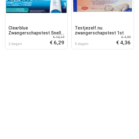
Clearblue
Testjezelf.nu
Zwangerschapstest Snelle
zwangerschapstest 1st
€ 10,19
€ 4,99
Detectie
€ 6,29
€ 4,36
2 dagen
5 dagen