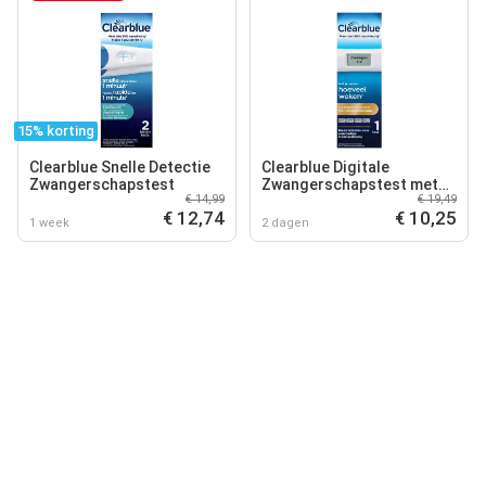
15% korting
Clearblue Snelle Detectie
Clearblue Digitale
Zwangerschapstest
Zwangerschapstest met
€ 14,99
€ 19,49
Wekenindicator
€ 12,74
€ 10,25
1 week
2 dagen