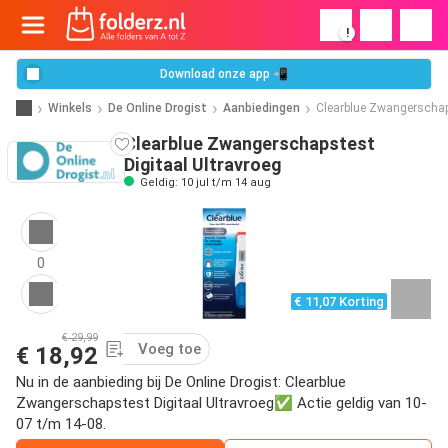
!
Download onze app 📲
Winkels
De Online Drogist
Aanbiedingen
Clearblue Zwangerschaps
Clearblue Zwangerschapstest
Digitaal Ultravroeg
Geldig: 10 jul t/m 14 aug
0
€ 11,07 Korting
€ 29,99
Voeg toe
€ 18,92
Nu in de aanbieding bij De Online Drogist: Clearblue
Zwangerschapstest Digitaal Ultravroeg✅ Actie geldig van 10-
07 t/m 14-08.