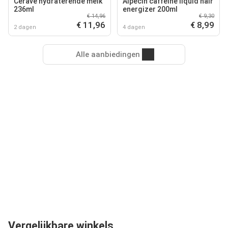
Cerave hydraterende melk
Alpecin caffeine liquid hair
236ml
energizer 200ml
€ 14,96
€ 9,30
€ 11,96
€ 8,99
2 dagen
4 dagen
Alle aanbiedingen
Vergelijkbare winkels