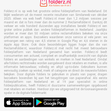
Folderz.nl is op web het grootste online folderplatform van Nederland. Dit
blijkt wederom uit de meest recente resultaten van Similarweb van oktober
2025. Alleen via web heeft Folderz.nl meer dan 1,2 miljoen sessies per
maand en dat is fors meer dan de nummer 2 Reclamefolder.nl. Dankzij dit
verkeer en vele honderd duizenden app installaties bereikt Folderz.nl een
groter online publiek dan andere folderplatformen in Nederland. Jaarlijks
worden er meer dan 50 miljoen online reclamefolders bekeken via onze
platformen en apps. Bezoekers waarderen onze service al vele jaren: we
ontvangen een rating van 4,5 sterren in Google Play en 4,6 sterren in de
Apple App Store. Ook deze beoordelingen liggen hoger dan die van
Reclamefolder.nl, waardoor Folderz.nl met recht het meest betrouwbare
folderplatform van Nederland genoemd kan worden. Folderz.nl biedt
consumenten een actueel, compleet en onafhankelijk overzicht van digitale
folders en aanbiedingen van winkels en merken in heel Nederland. Omdat
alle folders rechtstreeks worden aangeleverd door retailers en merken, is alle
informatie betrouwbaar, volledig en altijd up-to-date. Gebruikers kunnen
eenvoudig zoeken op winkel, merk of categorie en direct de nieuwste folders
bekijken. Door digitale folders te gebruiken in plaats van papier, dragen
bezoekers bovendien bij aan het terugdringen van papierafval. Als eerste
folderplatform van Nederland en al 19 jaar specialist in online
folderpublicaties, heeft Folderz.nl duurzame samenwerkingen opgebouwd
met retailers en merken. Hierdoor zijn we uitgegroeid tot de toonaangevende
speler in de digitale foldermarkt.