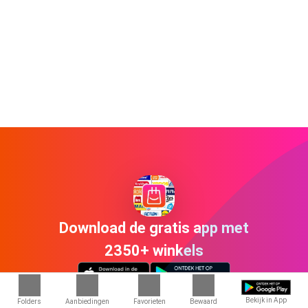
Download de gratis app met
2350+ winkels
Bekijk in App
Folders
Aanbiedingen
Favorieten
Bewaard