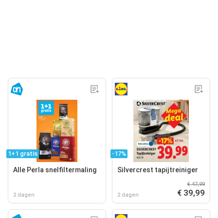
1+1 gratis
-17%
Alle Perla snelfiltermaling
Silvercrest tapijtreiniger
€ 47,99
€ 39,99
2 dagen
2 dagen