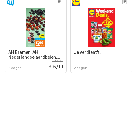
AH Bramen, AH
Je verdient't.
Nederlandse aardbeien,
€ 11,98
AH Nederlandse kersen
€ 5,99
2 dagen
2 dagen