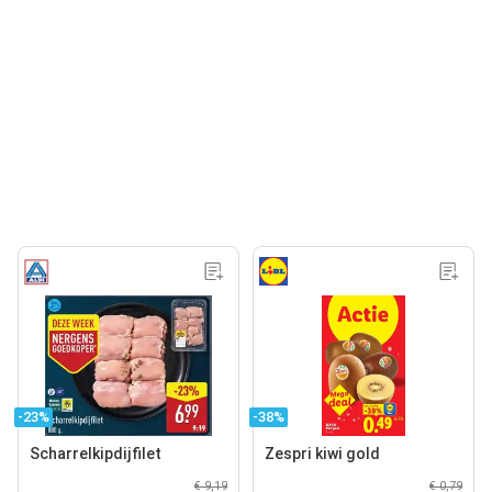
-23%
-38%
Scharrelkipdijfilet
Zespri kiwi gold
€ 9,19
€ 0,79