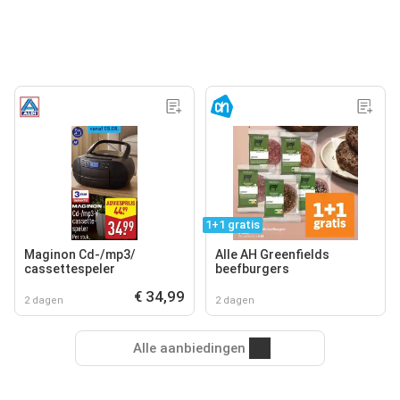
1+1 gratis
Maginon Cd-/mp3‍/
Alle AH Greenfields
cassettespeler
beefburgers
€ 34,99
2 dagen
2 dagen
Alle aanbiedingen