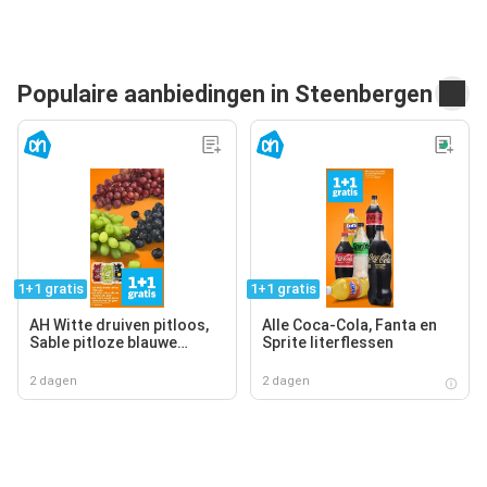
Populaire aanbiedingen in Steenbergen
1+1 gratis
1+1 gratis
AH Witte druiven pitloos,
Alle Coca-Cola, Fanta en
Sable pitloze blauwe
Sprite literflessen
druiven, AH Cotton sweet
pitloze rode druiven
2 dagen
2 dagen