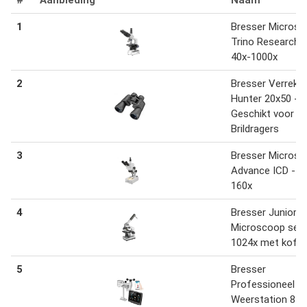
1
Bresser Micros
Trino Researche
40x-1000x
2
Bresser Verrekijk
Hunter 20x50 - 
Geschikt voor
Brildragers
3
Bresser Microsc
Advance ICD - 1
160x
4
Bresser Junior
Microscoop set 
1024x met koffe
5
Bresser
Professioneel Wi
Weerstation 8-i