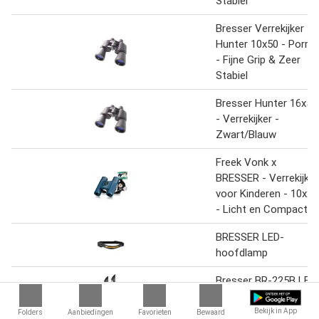
Stabiel
Bresser Verrekijker -
Hunter 10x50 - Porro
- Fijne Grip & Zeer
Stabiel
Bresser Hunter 16x50
- Verrekijker -
Zwart/Blauw
Freek Vonk x
BRESSER - Verrekijker
voor Kinderen - 10x25
- Licht en Compact
BRESSER LED-
hoofdlamp
Bresser BR-225B LED
Daglichtset
Bekijk in App
Folders
Aanbiedingen
Favorieten
Bewaard