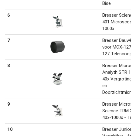
Bise
6
Bresser Scienc
401 Microscoop 
1000x
7
Bresser Dauwka
voor MCX-127/
127 Telescoop
8
Bresser Microsc
Analyth STR 10x
40x Vergroting -
en
Doorzichtmicro
9
Bresser Microsc
Science TRM 301
40x-1000x - Trin
10
Bresser Junior
Verrekijker - 6x2