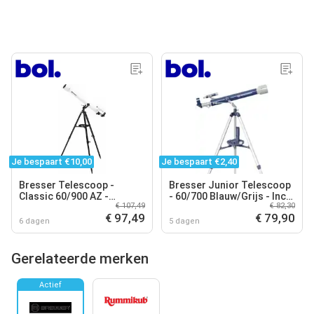
Je bespaart €10,00
Je bespaart €2,40
Bresser Telescoop -
Bresser Junior Telescoop
Classic 60/900 AZ -
- 60/700 Blauw/Grijs - Incl.
€ 107,49
€ 82,30
Sterrenkijker incl.
Koffer en Statief -
€ 97,49
€ 79,90
Azimutale Montering en
Geschikt voor Kinderen
6 dagen
5 dagen
Smartphonehouder
Gerelateerde merken
Actief