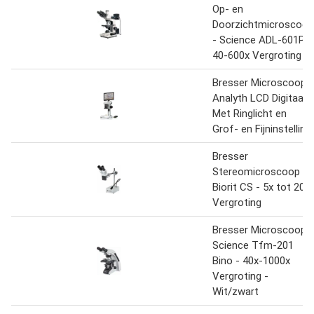
Op- en
Doorzichtmicroscoop
- Science ADL-601P -
40-600x Vergroting
Bresser Microscoop -
Analyth LCD Digitaal -
Met Ringlicht en
Grof- en Fijninstelling
Bresser
Stereomicroscoop -
Biorit CS - 5x tot 20x
Vergroting
Bresser Microscoop -
Science Tfm-201
Bino - 40x-1000x
Vergroting -
Wit/zwart