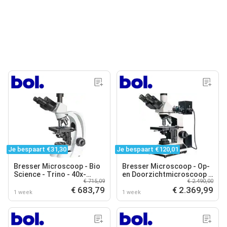
Je bespaart €31,30
Je bespaart €120,01
Bresser Microscoop - Bio
Bresser Microscoop - Op-
Science - Trino - 40x-
en Doorzichtmicroscoop -
€ 715,09
€ 2.490,00
1000x vergroting - Stofkap
Science ADL-601P - 40-
€ 683,79
€ 2.369,99
600x Vergroting
1 week
1 week