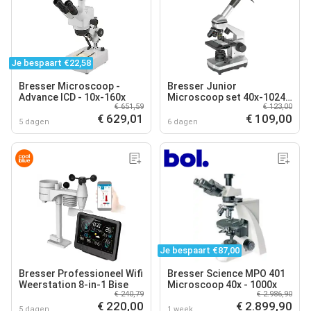
Je bespaart €22,58
Bresser Microscoop -
Bresser Junior
Advance ICD - 10x-160x
Microscoop set 40x-1024x
€ 651,59
€ 123,00
met koffer
€ 629,01
€ 109,00
5 dagen
6 dagen
Je bespaart €87,00
Bresser Professioneel Wifi
Bresser Science MPO 401
Weerstation 8-in-1 Bise
Microscoop 40x - 1000x
€ 240,79
€ 2.986,90
€ 220,00
€ 2.899,90
5 dagen
1 week