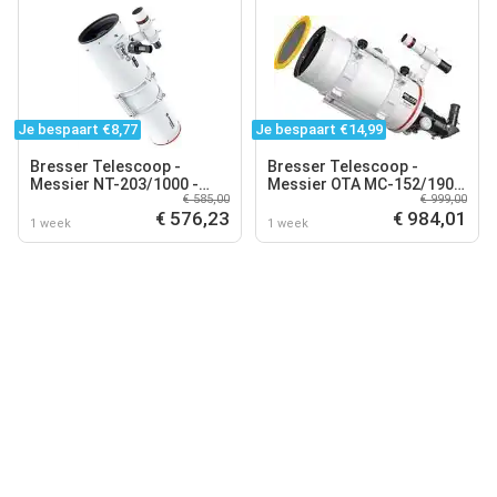
Je bespaart €8,77
Je bespaart €14,99
Bresser Telescoop -
Bresser Telescoop -
Messier NT-203/1000 -
Messier OTA MC-152/1900
€ 585,00
€ 999,00
Deep Sky en
HEXAFOC - Optische Buis
€ 576,23
€ 984,01
Astrofotografie
1 week
1 week