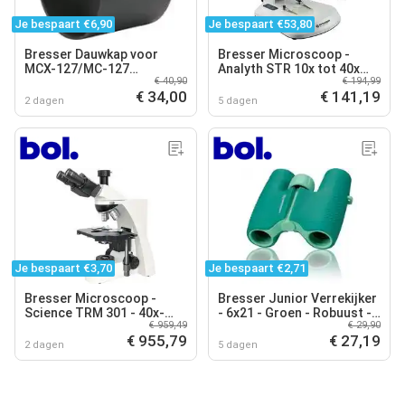
Je bespaart €6,90
Je bespaart €53,80
Bresser Dauwkap voor
Bresser Microscoop -
MCX-127/MC-127
Analyth STR 10x tot 40x
€ 40,90
€ 194,99
Telescoop
Vergroting - Op- en
€ 34,00
€ 141,19
Doorzichtmicroscoop
2 dagen
5 dagen
Je bespaart €3,70
Je bespaart €2,71
Bresser Microscoop -
Bresser Junior Verrekijker
Science TRM 301 - 40x-
- 6x21 - Groen - Robuust -
€ 959,49
€ 29,90
1000x - Trino
Verrekijker voor Kinderen
€ 955,79
€ 27,19
2 dagen
5 dagen