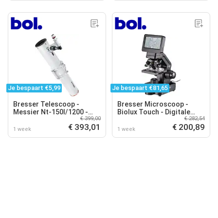
Je bespaart €5,99
Je bespaart €81,65
Bresser Telescoop -
Bresser Microscoop -
Messier Nt-150l/1200 -
Biolux Touch - Digitale
€ 399,00
€ 282,54
Met Hexafox Focuser
LCD-microscoop - Tot 40x
€ 393,01
€ 200,89
Vergroting
1 week
1 week