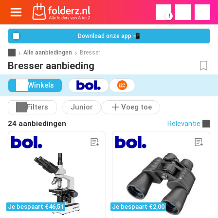
!
Download onze app 📲
Alle aanbiedingen
Bresser
Bresser aanbieding
Winkels
Filters
Junior
Voeg toe
24 aanbiedingen
Relevantie
Je bespaart €46,51
Je bespaart €2,00