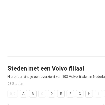
Steden met een Volvo filiaal
Hieronder vind je een overzicht van 103 Volvo filialen in Nederla
93 Steden
0-9
A
B
C
D
E
F
G
H
I