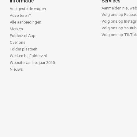
Informatie
Services
Aanmelden nieuwsb
Veelgestelde vragen
Volg ons op Faceb
Adverteren?
Volg ons op Instag
Alle aanbiedingen
Volg ons op Youtub
Merken
Volg ons op TikTo
Folderz.nl App
Over ons
Folder plaatsen
Werken bij Folderz.nl
Website van het jaar 2025
Nieuws