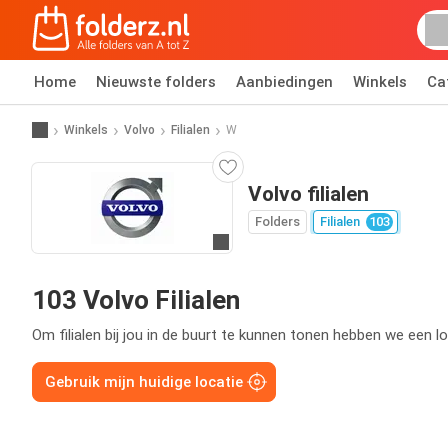
Home
Nieuwste folders
Aanbiedingen
Winkels
Ca
Winkels
Volvo
Filialen
W
Volvo filialen
Folders
Filialen
103
Ga naar website
103 Volvo Filialen
Om filialen bij jou in de buurt te kunnen tonen hebben we een lo
Gebruik mijn huidige locatie