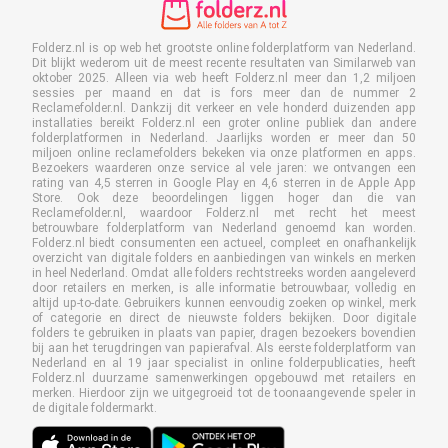
Folderz.nl is op web het grootste online folderplatform van Nederland.
Dit blijkt wederom uit de meest recente resultaten van Similarweb van
oktober 2025. Alleen via web heeft Folderz.nl meer dan 1,2 miljoen
sessies per maand en dat is fors meer dan de nummer 2
Reclamefolder.nl. Dankzij dit verkeer en vele honderd duizenden app
installaties bereikt Folderz.nl een groter online publiek dan andere
folderplatformen in Nederland. Jaarlijks worden er meer dan 50
miljoen online reclamefolders bekeken via onze platformen en apps.
Bezoekers waarderen onze service al vele jaren: we ontvangen een
rating van 4,5 sterren in Google Play en 4,6 sterren in de Apple App
Store. Ook deze beoordelingen liggen hoger dan die van
Reclamefolder.nl, waardoor Folderz.nl met recht het meest
betrouwbare folderplatform van Nederland genoemd kan worden.
Folderz.nl biedt consumenten een actueel, compleet en onafhankelijk
overzicht van digitale folders en aanbiedingen van winkels en merken
in heel Nederland. Omdat alle folders rechtstreeks worden aangeleverd
door retailers en merken, is alle informatie betrouwbaar, volledig en
altijd up-to-date. Gebruikers kunnen eenvoudig zoeken op winkel, merk
of categorie en direct de nieuwste folders bekijken. Door digitale
folders te gebruiken in plaats van papier, dragen bezoekers bovendien
bij aan het terugdringen van papierafval. Als eerste folderplatform van
Nederland en al 19 jaar specialist in online folderpublicaties, heeft
Folderz.nl duurzame samenwerkingen opgebouwd met retailers en
merken. Hierdoor zijn we uitgegroeid tot de toonaangevende speler in
de digitale foldermarkt.