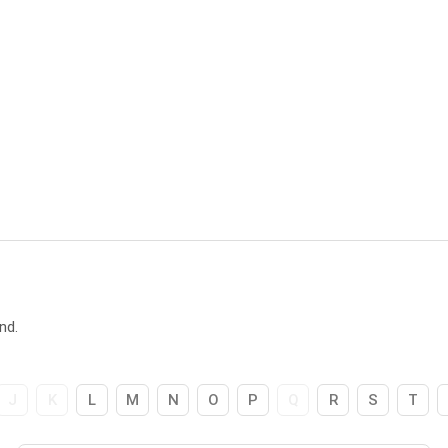
nd.
J
K
L
M
N
O
P
Q
R
S
T