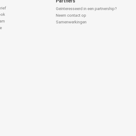
Partners
rief
Geïnteresseerd in een partnership?
ook
Neem contact op
ram
Samenwerkingen
e
k