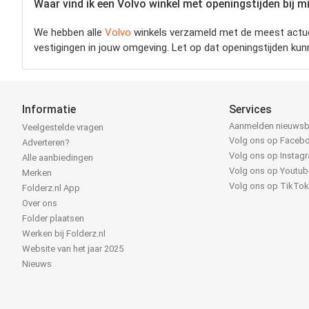
Waar vind ik een Volvo winkel met openingstijden bij mi
We hebben alle
Volvo
winkels verzameld met de meest actue
vestigingen in jouw omgeving. Let op dat openingstijden ku
Informatie
Services
Aanmelden nieuwsb
Veelgestelde vragen
Volg ons op Faceb
Adverteren?
Volg ons op Instag
Alle aanbiedingen
Volg ons op Youtub
Merken
Volg ons op TikTo
Folderz.nl App
Over ons
Folder plaatsen
Werken bij Folderz.nl
Website van het jaar 2025
Nieuws