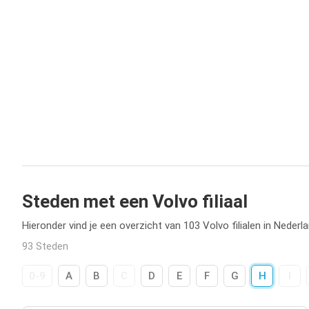
Steden met een Volvo filiaal
Hieronder vind je een overzicht van 103 Volvo filialen in Nederla
93 Steden
0-9
A
B
C
D
E
F
G
H
I