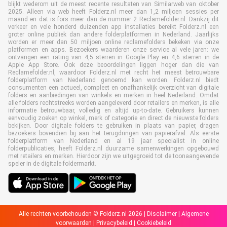
blijkt wederom uit de meest recente resultaten van Similarweb van oktober
2025. Alleen via web heeft Folderz.nl meer dan 1,2 miljoen sessies per
maand en dat is fors meer dan de nummer 2 Reclamefolder.nl. Dankzij dit
verkeer en vele honderd duizenden app installaties bereikt Folderz.nl een
groter online publiek dan andere folderplatformen in Nederland. Jaarlijks
worden er meer dan 50 miljoen online reclamefolders bekeken via onze
platformen en apps. Bezoekers waarderen onze service al vele jaren: we
ontvangen een rating van 4,5 sterren in Google Play en 4,6 sterren in de
Apple App Store. Ook deze beoordelingen liggen hoger dan die van
Reclamefolder.nl, waardoor Folderz.nl met recht het meest betrouwbare
folderplatform van Nederland genoemd kan worden. Folderz.nl biedt
consumenten een actueel, compleet en onafhankelijk overzicht van digitale
folders en aanbiedingen van winkels en merken in heel Nederland. Omdat
alle folders rechtstreeks worden aangeleverd door retailers en merken, is alle
informatie betrouwbaar, volledig en altijd up-to-date. Gebruikers kunnen
eenvoudig zoeken op winkel, merk of categorie en direct de nieuwste folders
bekijken. Door digitale folders te gebruiken in plaats van papier, dragen
bezoekers bovendien bij aan het terugdringen van papierafval. Als eerste
folderplatform van Nederland en al 19 jaar specialist in online
folderpublicaties, heeft Folderz.nl duurzame samenwerkingen opgebouwd
met retailers en merken. Hierdoor zijn we uitgegroeid tot de toonaangevende
speler in de digitale foldermarkt.
Alle rechten voorbehouden © Folderz.nl 2026 |
Disclaimer
|
Algemene
voorwaarden
|
Privacybeleid
|
Cookiebeleid