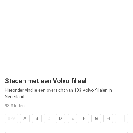
Steden met een Volvo filiaal
Hieronder vind je een overzicht van 103 Volvo filialen in
Nederland.
93 Steden
0-9
A
B
C
D
E
F
G
H
I