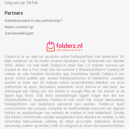
Volg ons op TikTok
Partners
Geïnteresseerd in een partnership?
Neem contact op
Samenwerkingen
Folderz.nl is op web het grootste online folderplatform van Nederland. Dit
blijkt wederom uit de meest recente resultaten van Similarweb van oktober
2025. Alleen via web heeft Folderz.nl meer dan 1,2 miljoen sessies per
maand en dat is fors meer dan de nummer 2 Reclamefolder.nl. Dankzij dit
verkeer en vele honderd duizenden app installaties bereikt Folderz.nl een
groter online publiek dan andere folderplatformen in Nederland. Jaarlijks
worden er meer dan 50 miljoen online reclamefolders bekeken via onze
platformen en apps. Bezoekers waarderen onze service al vele jaren: we
ontvangen een rating van 4,5 sterren in Google Play en 4,6 sterren in de
Apple App Store. Ook deze beoordelingen liggen hoger dan die van
Reclamefolder.nl, waardoor Folderz.nl met recht het meest betrouwbare
folderplatform van Nederland genoemd kan worden. Folderz.nl biedt
consumenten een actueel, compleet en onafhankelijk overzicht van digitale
folders en aanbiedingen van winkels en merken in heel Nederland. Omdat
alle folders rechtstreeks worden aangeleverd door retailers en merken, is alle
informatie betrouwbaar, volledig en altijd up-to-date. Gebruikers kunnen
eenvoudig zoeken op winkel, merk of categorie en direct de nieuwste folders