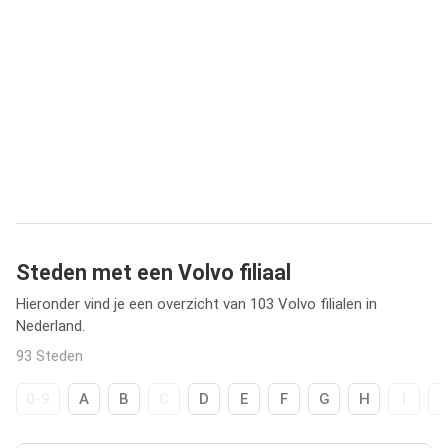
Steden met een Volvo filiaal
Hieronder vind je een overzicht van 103 Volvo filialen in
Nederland.
93 Steden
0-9
A
B
C
D
E
F
G
H
I