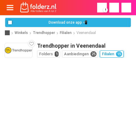
!
Download onze app 📲
Winkels
Trendhopper
Filialen
Veenendaal
Trendhopper in Veenendaal
Folders
1
Aanbiedingen
25
Filialen
15