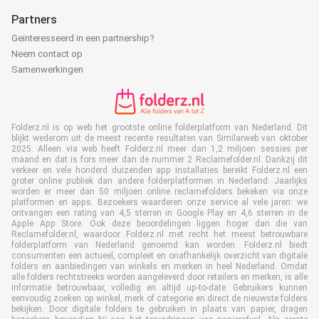
Partners
Geïnteresseerd in een partnership?
Neem contact op
Samenwerkingen
Folderz.nl is op web het grootste online folderplatform van Nederland. Dit
blijkt wederom uit de meest recente resultaten van Similarweb van oktober
2025. Alleen via web heeft Folderz.nl meer dan 1,2 miljoen sessies per
maand en dat is fors meer dan de nummer 2 Reclamefolder.nl. Dankzij dit
verkeer en vele honderd duizenden app installaties bereikt Folderz.nl een
groter online publiek dan andere folderplatformen in Nederland. Jaarlijks
worden er meer dan 50 miljoen online reclamefolders bekeken via onze
platformen en apps. Bezoekers waarderen onze service al vele jaren: we
ontvangen een rating van 4,5 sterren in Google Play en 4,6 sterren in de
Apple App Store. Ook deze beoordelingen liggen hoger dan die van
Reclamefolder.nl, waardoor Folderz.nl met recht het meest betrouwbare
folderplatform van Nederland genoemd kan worden. Folderz.nl biedt
consumenten een actueel, compleet en onafhankelijk overzicht van digitale
folders en aanbiedingen van winkels en merken in heel Nederland. Omdat
alle folders rechtstreeks worden aangeleverd door retailers en merken, is alle
informatie betrouwbaar, volledig en altijd up-to-date. Gebruikers kunnen
eenvoudig zoeken op winkel, merk of categorie en direct de nieuwste folders
bekijken. Door digitale folders te gebruiken in plaats van papier, dragen