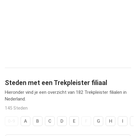
Steden met een Trekpleister filiaal
Hieronder vind je een overzicht van 182 Trekpleister filialen in
Nederland.
145 Steden
0-9
A
B
C
D
E
F
G
H
I